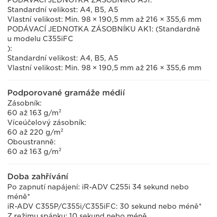
PODÁVACÍ JEDNOTKA ZÁSOBNÍKU AJ1:
Standardní velikost: A4, B5, A5
Vlastní velikost: Min. 98 × 190,5 mm až 216 × 355,6 mm
PODÁVACÍ JEDNOTKA ZÁSOBNÍKU AK1: (Standardně
u modelu C355iFC
):
Standardní velikost: A4, B5, A5
Vlastní velikost: Min. 98 × 190,5 mm až 216 × 355,6 mm
Podporované gramáže médií
Zásobník:
60 až 163 g/m²
Víceúčelový zásobník:
60 až 220 g/m²
Oboustranně:
60 až 163 g/m²
Doba zahřívání
Po zapnutí napájení: iR-ADV C255i 34 sekund nebo
méně*
iR-ADV C355P/C355i/C355iFC: 30 sekund nebo méně*
Z režimu spánku: 10 sekund nebo méně