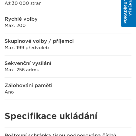
P
O
R
A
D
Í
M
E
V
Á
M
S
V
Ý
B
Ě
R
E
M
Až 30 000 stran
Rychlé volby
Max. 200
Skupinové volby / příjemci
Max. 199 předvoleb
Sekvenční vysílání
Max. 256 adres
Zálohování paměti
Ano
Specifikace ukládání
Poštovní schránka (jsou podporována čísla)