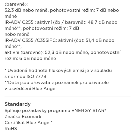
(barevně):
52,3 dB nebo méně, pohotovostní režim: 7 dB nebo
méně
iR-ADV C255i: aktivní (čb / barevně): 48,7 dB nebo
méně**, pohotovostní režim: 7 dB
nebo méně
iR-ADV C355i/C355iFC: aktivní (čb): 51,4 dB nebo
méně**,
aktivní (barevně): 52,3 dB nebo méně, pohotovostní
režim: 6 dB nebo méně
* Uvedená hodnota hlukových emisí je v souladu
s normou ISO 7779.
**Data jsou převzata z poznámek pro uživatele
v osvědčení Blue Angel
Standardy
Splňuje požadavky programu ENERGY STAR®
Značka Ecomark
Certifikát Blue Angel*
RoHS