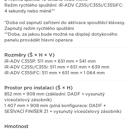
Režim rychlého spuštění: iR-ADV C255i/C355i/C355iFC:
4 sekundy nebo méně**
*Doba od zapnutí zařízení do aktivace spouštěcí klávesy.
Zapnutý režim rychlého spuštění
**Doba, za jakou bude možné na displeji dotykového
panelu provádět hlavní operace
Rozměry (Š × H × V)
iR-ADV C355P: 511 mm × 651 mm × 541 mm
iR-ADV C255i/C355i: 511 mm × 651 mm × 639 mm
iR-ADV C355iFC: 511 mm × 651 mm × 1 064 mm
Prostor pro instalaci (Š × H)
852 mm × 908 mm (základní: DADF + vysunutý
víceúčelový zásobník)
1 407 mm × 908 mm (plná konfigurace: DADF +
SEŠÍVACÍ FINIŠER Z1 + vysunutý víceúčelový zásobník)
Hmotnost