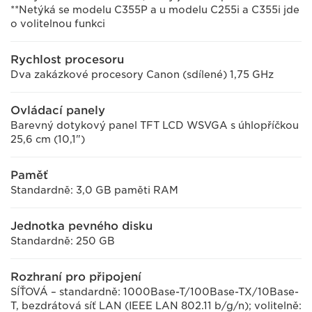
**Netýká se modelu C355P a u modelu C255i a C355i jde
o volitelnou funkci
Rychlost procesoru
Dva zakázkové procesory Canon (sdílené) 1,75 GHz
Ovládací panely
Barevný dotykový panel TFT LCD WSVGA s úhlopříčkou
25,6 cm (10,1")
Paměť
Standardně: 3,0 GB paměti RAM
Jednotka pevného disku
Standardně: 250 GB
Rozhraní pro připojení
SÍŤOVÁ – standardně: 1000Base-T/100Base-TX/10Base-
T, bezdrátová síť LAN (IEEE LAN 802.11 b/g/n); volitelně: