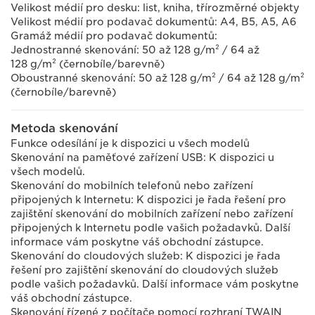
Velikost médií pro desku: list, kniha, třírozměrné objekty
Velikost médií pro podavač dokumentů: A4, B5, A5, A6
Gramáž médií pro podavač dokumentů:
Jednostranné skenování: 50 až 128 g/m² / 64 až
128 g/m² (černobíle/barevně)
Oboustranné skenování: 50 až 128 g/m² / 64 až 128 g/m²
(černobíle/barevně)
Metoda skenování
Funkce odesílání je k dispozici u všech modelů
Skenování na paměťové zařízení USB: K dispozici u
všech modelů.
Skenování do mobilních telefonů nebo zařízení
připojených k Internetu: K dispozici je řada řešení pro
zajištění skenování do mobilních zařízení nebo zařízení
připojených k Internetu podle vašich požadavků. Další
informace vám poskytne váš obchodní zástupce.
Skenování do cloudových služeb: K dispozici je řada
řešení pro zajištění skenování do cloudových služeb
podle vašich požadavků. Další informace vám poskytne
váš obchodní zástupce.
Skenování řízené z počítače pomocí rozhraní TWAIN