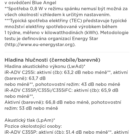
v osvědčení Blue Angel
**Spotřeba 0,8 W v režimu spánku nemusí být možná za
všech okolností vzhledem k určitým nastavením.
***Typická spotřeba elektřiny (TEC) představuje typické
množství elektřiny spotřebované výrobkem během
1 týdne, měřeno v kilowatthodinách (kWh). Metodologie
testu je definována organizací Energy Star
(http://www.eu-energystar.org).
Hladina hlučnosti (černobíle/barevně)
Hladina akustického výkonu (LwAd)*
iR-ADV C255i: aktivní (čb): 63,2 dB nebo méně**, aktivní
(barevně): 63,7 dB
nebo méně**, pohotovostní režim: 43 dB nebo méně
iR-ADV C355P/C355i/C355iFC: aktivní (čb): 65,9 dB
nebo méně**,
Aktivní (barevně): 66,8 dB nebo méně, pohotovostní
režim: 53 dB nebo méně
Akustický tlak (LpAm)*
Pozice okolostojící osoby:
iR-ADV C355P: aktivní (čb): 51,4 dB nebo méně**, aktivní