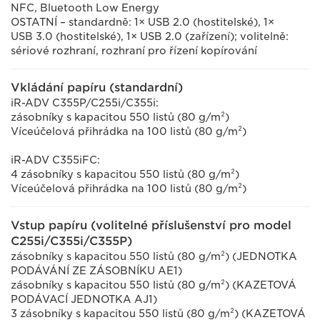
NFC, Bluetooth Low Energy
OSTATNÍ – standardně: 1× USB 2.0 (hostitelské), 1×
USB 3.0 (hostitelské), 1× USB 2.0 (zařízení); volitelně:
sériové rozhraní, rozhraní pro řízení kopírování
Vkládání papíru (standardní)
iR-ADV C355P/C255i/C355i:
zásobníky s kapacitou 550 listů (80 g/m²)
Víceúčelová přihrádka na 100 listů (80 g/m²)
iR-ADV C355iFC:
4 zásobníky s kapacitou 550 listů (80 g/m²)
Víceúčelová přihrádka na 100 listů (80 g/m²)
Vstup papíru (volitelné příslušenství pro model
C255i/C355i/C355P)
zásobníky s kapacitou 550 listů (80 g/m²) (JEDNOTKA
PODÁVÁNÍ ZE ZÁSOBNÍKU AE1)
zásobníky s kapacitou 550 listů (80 g/m²) (KAZETOVÁ
PODÁVACÍ JEDNOTKA AJ1)
3 zásobníky s kapacitou 550 listů (80 g/m²) (KAZETOVÁ