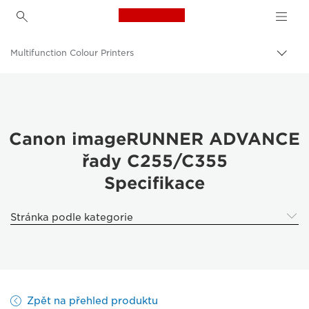
Canon Logo, back to h
Multifunction Colour Printers
Přep
Canon
Řešení a služby
Výrobky pro firmy
Canon imageRUNNER ADVANCE
řady C255/C355
Firemní tiskárny a faxová zařízení
Specifikace
Multifunkční tiskárny – multifunkční tiskárny
Stránka podle kategorie
Zpět na přehled produktu