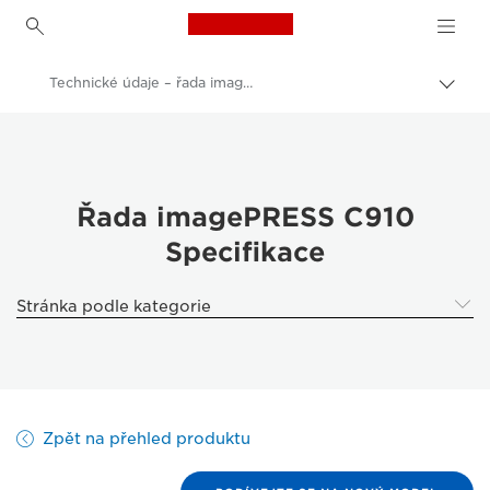
Canon Logo, back to h
Technické údaje – řada imagePRESS C910
Přep
Canon
Řešení a služby
Výrobky pro firmy
Řada imagePRESS C910
Specifikace
Produkční tisk
Digitální tiskové stroje – digitální tiskový stroj
Stránka podle kategorie
Řada imagePRESS C910
Zpět na přehled produktu