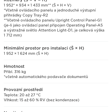
1 952* × 934 × 1 433 mm** (Š × H × V)
*Včetně ovládacího panelu a jednoduché výstupní
přihrádky Copy Tray-R2
**Včetně ovládacího panelu Upright Control Panel-G1
(je-li jako ovládací panel připojen Operating Panel-A5
a výstražné světlo Attention Light-D1, je celková výška
1 712 mm)
Minimální prostor pro instalaci (Š × H)
1 952 × 1 624 mm (Š × H)
Hmotnost
Přibl. 316 kg
*včetně automatického podavače dokumentů
Provozní prostředí
Teplota: 20 až 27 °C
Vlhkost: 15 až 60 % RV (bez kondenzace)