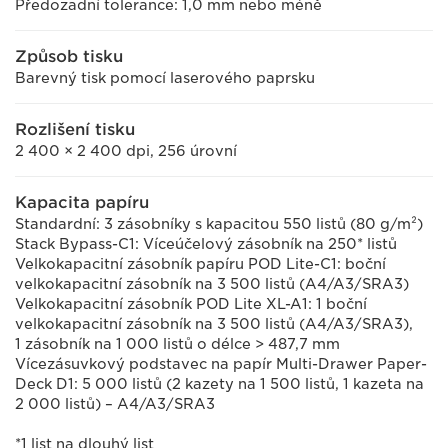
Předozadní tolerance: 1,0 mm nebo méně
Způsob tisku
Barevný tisk pomocí laserového paprsku
Rozlišení tisku
2 400 × 2 400 dpi, 256 úrovní
Kapacita papíru
Standardní: 3 zásobníky s kapacitou 550 listů (80 g/m²)
Stack Bypass-C1: Víceúčelový zásobník na 250* listů
Velkokapacitní zásobník papíru POD Lite-C1: boční
velkokapacitní zásobník na 3 500 listů (A4/A3/SRA3)
Velkokapacitní zásobník POD Lite XL-A1: 1 boční
velkokapacitní zásobník na 3 500 listů (A4/A3/SRA3),
1 zásobník na 1 000 listů o délce > 487,7 mm
Vícezásuvkový podstavec na papír Multi-Drawer Paper-
Deck D1: 5 000 listů (2 kazety na 1 500 listů, 1 kazeta na
2 000 listů) – A4/A3/SRA3
*1 list na dlouhý list