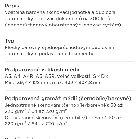
Popis
Volitelná barevná skenovací jednotka a duplexní
automatický podavač dokumentů na 300 listů
(jednoprůchodový oboustranný skenovací systém)
Typ
Plochý barevný s jednoprůchodovým duplexním
automatickým podavačem dokumentů
Podporované velikosti médií
A3, A4, A4R, A5, A5R, volné velikosti (Š × D):
Min. 139,7 × 128 mm, max. 432 × 304,8 mm
Podporovaná gramáž médií (černobíle/barevně)
Jednostranné skenování (černobíle/barevně): 38 až
220 g/m² / 64 až 220 g/m²
Oboustranné skenování (černobíle/barevně): 50 až
220 g/m² / 64 až 220 g/m²