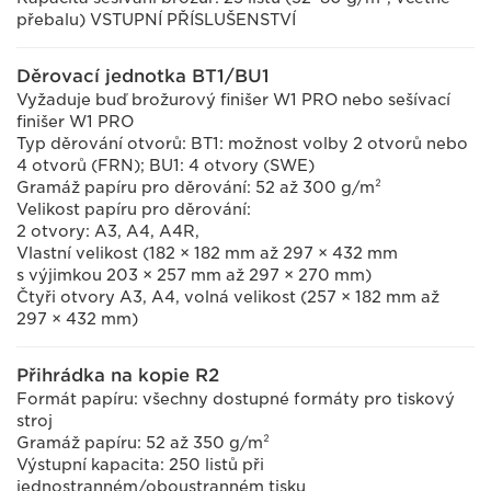
přebalu) VSTUPNÍ PŘÍSLUŠENSTVÍ
Děrovací jednotka BT1/BU1
Vyžaduje buď brožurový finišer W1 PRO nebo sešívací
finišer W1 PRO
Typ děrování otvorů: BT1: možnost volby 2 otvorů nebo
4 otvorů (FRN); BU1: 4 otvory (SWE)
Gramáž papíru pro děrování: 52 až 300 g/m²
Velikost papíru pro děrování:
2 otvory: A3, A4, A4R,
Vlastní velikost (182 × 182 mm až 297 × 432 mm
s výjimkou 203 × 257 mm až 297 × 270 mm)
Čtyři otvory A3, A4, volná velikost (257 × 182 mm až
297 × 432 mm)
Přihrádka na kopie R2
Formát papíru: všechny dostupné formáty pro tiskový
stroj
Gramáž papíru: 52 až 350 g/m²
Výstupní kapacita: 250 listů při
jednostranném/oboustranném tisku