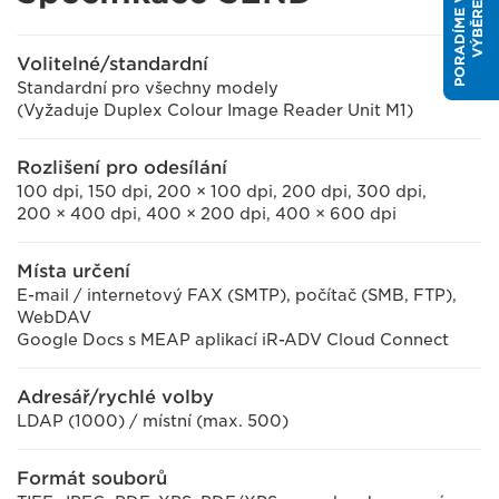
P
O
R
A
D
Í
M
E
V
Á
M
S
V
Ý
B
Ě
R
E
M
Volitelné/standardní
Standardní pro všechny modely
(Vyžaduje Duplex Colour Image Reader Unit M1)
Rozlišení pro odesílání
100 dpi, 150 dpi, 200 × 100 dpi, 200 dpi, 300 dpi,
200 × 400 dpi, 400 × 200 dpi, 400 × 600 dpi
Místa určení
E-mail / internetový FAX (SMTP), počítač (SMB, FTP),
WebDAV
Google Docs s MEAP aplikací iR-ADV Cloud Connect
Adresář/rychlé volby
LDAP (1000) / místní (max. 500)
Formát souborů