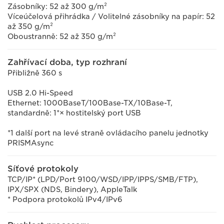
Zásobníky: 52 až 300 g/m²
Víceúčelová přihrádka / Volitelné zásobníky na papír: 52
až 350 g/m²
Oboustranně: 52 až 350 g/m²
Zahřívací doba, typ rozhraní
Přibližně 360 s
USB 2.0 Hi-Speed
Ethernet: 1000BaseT/100Base-TX/10Base-T,
standardně: 1*× hostitelský port USB
*1 další port na levé straně ovládacího panelu jednotky
PRISMAsync
Síťové protokoly
TCP/IP* (LPD/Port 9100/WSD/IPP/IPPS/SMB/FTP),
IPX/SPX (NDS, Bindery), AppleTalk
* Podpora protokolů IPv4/IPv6