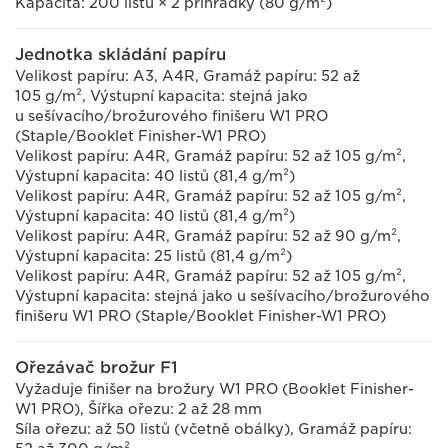
Kapacita: 200 listů × 2 přihrádky (80 g/m²)
Jednotka skládání papíru
Velikost papíru: A3, A4R, Gramáž papíru: 52 až
105 g/m², Výstupní kapacita: stejná jako
u sešívacího/brožurového finišeru W1 PRO
(Staple/Booklet Finisher-W1 PRO)
Velikost papíru: A4R, Gramáž papíru: 52 až 105 g/m²,
Výstupní kapacita: 40 listů (81,4 g/m²)
Velikost papíru: A4R, Gramáž papíru: 52 až 105 g/m²,
Výstupní kapacita: 40 listů (81,4 g/m²)
Velikost papíru: A4R, Gramáž papíru: 52 až 90 g/m²,
Výstupní kapacita: 25 listů (81,4 g/m²)
Velikost papíru: A4R, Gramáž papíru: 52 až 105 g/m²,
Výstupní kapacita: stejná jako u sešívacího/brožurového
finišeru W1 PRO (Staple/Booklet Finisher-W1 PRO)
Ořezávač brožur F1
Vyžaduje finišer na brožury W1 PRO (Booklet Finisher-
W1 PRO), Šířka ořezu: 2 až 28 mm
Síla ořezu: až 50 listů (včetně obálky), Gramáž papíru: