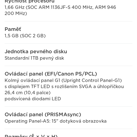
Rychlost procesoru
1,66 GHz (SOC ARM 1136JF-S 400 MHz, ARM 946
200 MHz)
Paměť
1,5 GB (SOC 2 GB)
Jednotka pevného disku
Standardní 1TB pevný disk
Ovládací panel (EFI/Canon PS/PCL)
Kolmý ovládací panel G1 (Upright Control Panel-G1)
s displejem TFT LED s rozlišením SVGA a úhlopříčkou
26,4 cm (10,4 palce)
podsvícená diodami LED
Ovládací panel (PRISMAsync)
Operating Panel-A5: 15" dotyková obrazovka
Rozměry (Š × V × H)