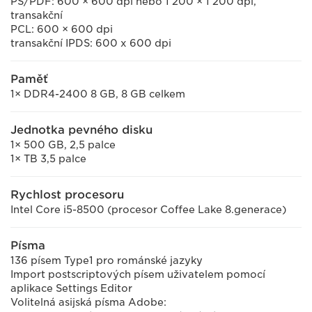
PS/PDF: 600 × 600 dpi nebo 1 200 × 1 200 dpi,
transakční
PCL: 600 × 600 dpi
transakční IPDS: 600 x 600 dpi
Paměť
1× DDR4-2400 8 GB, 8 GB celkem
Jednotka pevného disku
1× 500 GB, 2,5 palce
1× TB 3,5 palce
Rychlost procesoru
Intel Core i5-8500 (procesor Coffee Lake 8.generace)
Písma
136 písem Type1 pro románské jazyky
Import postscriptových písem uživatelem pomocí
aplikace Settings Editor
Volitelná asijská písma Adobe: