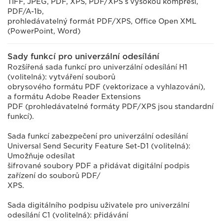
TIFF, JPEG, PDF, XPS, PDF/XPS s vysokou kompresí,
PDF/A-1b,
prohledávatelný formát PDF/XPS, Office Open XML
(PowerPoint, Word)
Sady funkcí pro univerzální odesílání
Rozšířená sada funkcí pro univerzální odesílání H1
(volitelná): vytváření souborů
obrysového formátu PDF (vektorizace a vyhlazování),
a formátu Adobe Reader Extensions
PDF (prohledávatelné formáty PDF/XPS jsou standardní
funkcí).
Sada funkcí zabezpečení pro univerzální odesílání
Universal Send Security Feature Set-D1 (volitelná):
Umožňuje odesílat
šifrované soubory PDF a přidávat digitální podpis
zařízení do souborů PDF/
XPS.
Sada digitálního podpisu uživatele pro univerzální
odesílání C1 (volitelná): přidávání