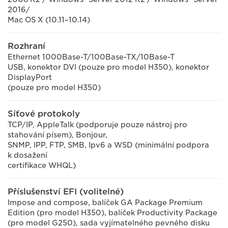
2016/
Mac OS X (10.11–10.14)
Rozhraní
Ethernet 1000Base-T/100Base-TX/10Base-T
USB, konektor DVI (pouze pro model H350), konektor
DisplayPort
(pouze pro model H350)
Síťové protokoly
TCP/IP, AppleTalk (podporuje pouze nástroj pro
stahování písem), Bonjour,
SNMP, IPP, FTP, SMB, Ipv6 a WSD (minimální podpora
k dosažení
certifikace WHQL)
Příslušenství EFI (volitelné)
Impose and compose, balíček GA Package Premium
Edition (pro model H350), balíček Productivity Package
(pro model G250), sada vyjímatelného pevného disku