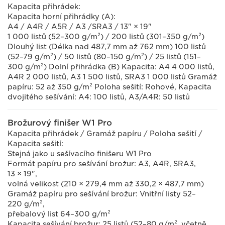
Kapacita přihrádek:
Kapacita horní přihrádky (A):
A4 / A4R / A5R / A3 /SRA3 / 13" × 19"
1 000 listů (52–300 g/m²) / 200 listů (301–350 g/m²)
Dlouhý list (Délka nad 487,7 mm až 762 mm) 100 listů
(52–79 g/m²) / 50 listů (80–150 g/m²) / 25 listů (151–
300 g/m²) Dolní přihrádka (B) Kapacita: A4 4 000 listů,
A4R 2 000 listů, A3 1 500 listů, SRA3 1 000 listů Gramáž
papíru: 52 až 350 g/m² Poloha sešití: Rohové, Kapacita
dvojitého sešívání: A4: 100 listů, A3/A4R: 50 listů
Brožurový finišer W1 Pro
Kapacita přihrádek / Gramáž papíru / Poloha sešití /
Kapacita sešití:
Stejná jako u sešívacího finišeru W1 Pro
Formát papíru pro sešívání brožur: A3, A4R, SRA3,
13 × 19",
volná velikost (210 × 279,4 mm až 330,2 × 487,7 mm)
Gramáž papíru pro sešívání brožur: Vnitřní listy 52–
220 g/m²,
přebalový list 64–300 g/m²
Kapacita sešívání brožur: 25 listů (52–80 g/m², včetně