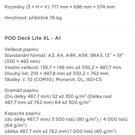
Rozměry (Š × H × V): 717 mm × 686 mm × 574 mm
Hmotnost: přibližně 76 kg
POD Deck Lite XL - A1
Velikost papíru:
Standardní formát: A3, A4, A4R, A5R, SRA3, 13" × 19"
(330 × 483 mm)
Vlastní velikost: 139,7 × 148 mm až 330,2 × 487,7 mm
Dlouhý list: 210 × 487,8 mm až 330,2 × 762 mm
Obálky: č. 10 (COM10), Monarch, DL, ISO-C5
Gramáž papíru:
(Do délky 487,7 mm) 52 až 350 g/m² (Délka nad
487,7 mm až 762 mm) 64 až 300 g/m²
Kapacita papíru:
(do délky 487,7 mm) 3 500 listů (80 g/m²) / 4 000 listů
(64 g/m²)
(délka 487,7 mm až 762 mm) 1 000 listů (80 g/m²)