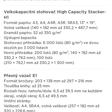
Velkokapacitní stohovač High Capacity Stacker-
H1
Formát papíru: A3, A4, A4R, A5R, SRA3, 13" × 19",
Volná velikost (140 × 182 mm až 330,2 × 487,7 mm)
Gramáž papíru: 52 až 350 g/m²
Výstupní kapacita
Stohovací přihrádka: 6 000 listů (80 g/m²) ve dvou
stozích po 3 000 listech
Horní přihrádka: 200 listů (80 g/m², 140 × 182 mm až
330,2 × 762 mm), 100 listů
(210 × 762,1 mm až 330,2 × 1 300 mm)
Přesný vazač E1
Formát brožury: 203 × 138 mm až 297 × 216 mm
Tloušťka knihy: až 25 mm
Rozsah řezu: nahoře/dole: 6,5 až 39,5 mm na každém
okraji, vnější okraj: 6,5 až 49,5 mm
Vnitřní stránky:
Velikosti: A4, SRA4, volná velikost (257 × 182 mm až
320 × 228,6 mm)