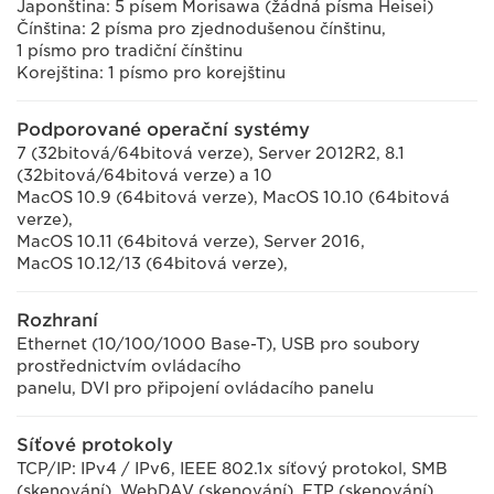
Japonština: 5 písem Morisawa (žádná písma Heisei)
Čínština: 2 písma pro zjednodušenou čínštinu,
1 písmo pro tradiční čínštinu
Korejština: 1 písmo pro korejštinu
Podporované operační systémy
7 (32bitová/64bitová verze), Server 2012R2, 8.1
(32bitová/64bitová verze) a 10
MacOS 10.9 (64bitová verze), MacOS 10.10 (64bitová
verze),
MacOS 10.11 (64bitová verze), Server 2016,
MacOS 10.12/13 (64bitová verze),
Rozhraní
Ethernet (10/100/1000 Base-T), USB pro soubory
prostřednictvím ovládacího
panelu, DVI pro připojení ovládacího panelu
Síťové protokoly
TCP/IP: IPv4 / IPv6, IEEE 802.1x síťový protokol, SMB
(skenování), WebDAV (skenování), FTP (skenování),