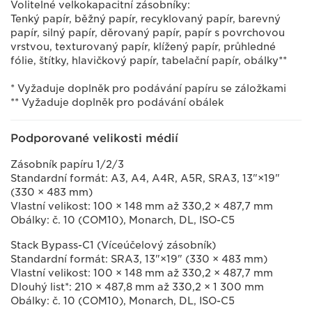
Volitelné velkokapacitní zásobníky:
Tenký papír, běžný papír, recyklovaný papír, barevný
papír, silný papír, děrovaný papír, papír s povrchovou
vrstvou, texturovaný papír, klížený papír, průhledné
fólie, štítky, hlavičkový papír, tabelační papír, obálky**
* Vyžaduje doplněk pro podávání papíru se záložkami
** Vyžaduje doplněk pro podávání obálek
Podporované velikosti médií
Zásobník papíru 1/2/3
Standardní formát: A3, A4, A4R, A5R, SRA3, 13"×19"
(330 × 483 mm)
Vlastní velikost: 100 × 148 mm až 330,2 × 487,7 mm
Obálky: č. 10 (COM10), Monarch, DL, ISO-C5
Stack Bypass-C1 (Víceúčelový zásobník)
Standardní formát: SRA3, 13"×19" (330 × 483 mm)
Vlastní velikost: 100 × 148 mm až 330,2 × 487,7 mm
Dlouhý list*: 210 × 487,8 mm až 330,2 × 1 300 mm
Obálky: č. 10 (COM10), Monarch, DL, ISO-C5