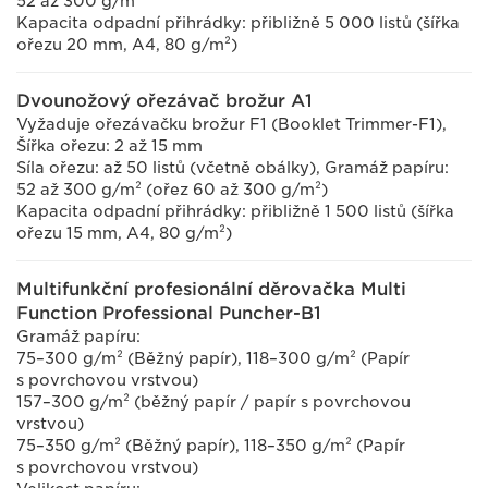
52 až 300 g/m²
Kapacita odpadní přihrádky: přibližně 5 000 listů (šířka
ořezu 20 mm, A4, 80 g/m²)
Dvounožový ořezávač brožur A1
Vyžaduje ořezávačku brožur F1 (Booklet Trimmer-F1),
Šířka ořezu: 2 až 15 mm
Síla ořezu: až 50 listů (včetně obálky), Gramáž papíru:
52 až 300 g/m² (ořez 60 až 300 g/m²)
Kapacita odpadní přihrádky: přibližně 1 500 listů (šířka
ořezu 15 mm, A4, 80 g/m²)
Multifunkční profesionální děrovačka Multi
Function Professional Puncher-B1
Gramáž papíru:
75–300 g/m² (Běžný papír), 118–300 g/m² (Papír
s povrchovou vrstvou)
157–300 g/m² (běžný papír / papír s povrchovou
vrstvou)
75–350 g/m² (Běžný papír), 118–350 g/m² (Papír
s povrchovou vrstvou)