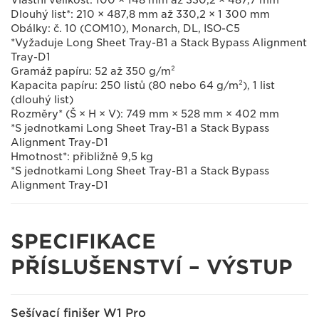
Vlastní velikost: 100 × 148 mm až 330,2 × 487,7 mm
Dlouhý list*: 210 × 487,8 mm až 330,2 × 1 300 mm
Obálky: č. 10 (COM10), Monarch, DL, ISO-C5
*Vyžaduje Long Sheet Tray-B1 a Stack Bypass Alignment
Tray-D1
Gramáž papíru: 52 až 350 g/m²
Kapacita papíru: 250 listů (80 nebo 64 g/m²), 1 list
(dlouhý list)
Rozměry* (Š × H × V): 749 mm × 528 mm × 402 mm
*S jednotkami Long Sheet Tray-B1 a Stack Bypass
Alignment Tray-D1
Hmotnost*: přibližně 9,5 kg
*S jednotkami Long Sheet Tray-B1 a Stack Bypass
Alignment Tray-D1
SPECIFIKACE
PŘÍSLUŠENSTVÍ – VÝSTUP
Sešívací finišer W1 Pro