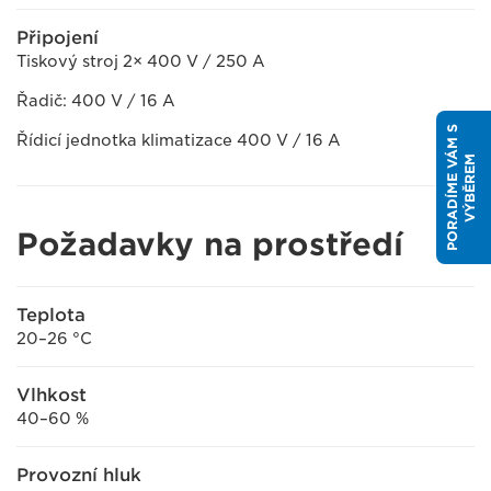
Připojení
Tiskový stroj 2× 400 V / 250 A
Řadič: 400 V / 16 A
P
O
R
A
D
Í
M
E
V
Á
M
S
V
Ý
B
Ě
R
E
Řídicí jednotka klimatizace 400 V / 16 A
M
Požadavky na prostředí
Teplota
20–26 °C
Vlhkost
40–60 %
Provozní hluk