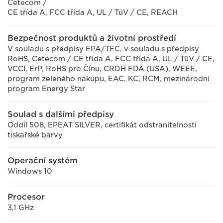
Cetecom /
CE třída A, FCC třída A, UL / TüV / CE, REACH
Bezpečnost produktů a životní prostředí
V souladu s předpisy EPA/TEC, v souladu s předpisy
RoHS, Cetecom / CE třída A, FCC třída A, UL / TüV / CE,
VCCI, ErP, RoHS pro Čínu, CRDH FDA (USA), WEEE,
program zeleného nákupu, EAC, KC, RCM, mezinárodní
program Energy Star
Soulad s dalšími předpisy
Oddíl 508, EPEAT SILVER, certifikát odstranitelnosti
tiskařské barvy
Operační systém
Windows 10
Procesor
3,1 GHz