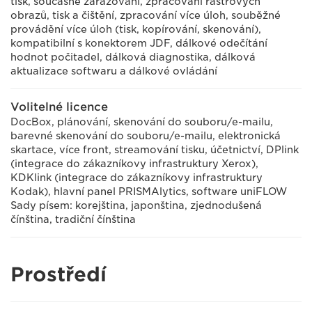
tisk, současné zařazování, zpracování rastrových
obrazů, tisk a čištění, zpracování více úloh, souběžné
provádění více úloh (tisk, kopírování, skenování),
kompatibilní s konektorem JDF, dálkové odečítání
hodnot počitadel, dálková diagnostika, dálková
aktualizace softwaru a dálkové ovládání
Volitelné licence
DocBox, plánování, skenování do souboru/e-mailu,
barevné skenování do souboru/e-mailu, elektronická
skartace, více front, streamování tisku, účetnictví, DPlink
(integrace do zákazníkovy infrastruktury Xerox),
KDKlink (integrace do zákazníkovy infrastruktury
Kodak), hlavní panel PRISMAlytics, software uniFLOW
Sady písem: korejština, japonština, zjednodušená
čínština, tradiční čínština
Prostředí