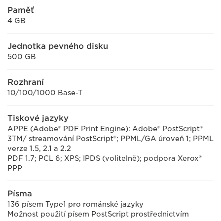
Paměť
4 GB
Jednotka pevného disku
500 GB
Rozhraní
10/100/1000 Base-T
Tiskové jazyky
APPE (Adobe® PDF Print Engine): Adobe® PostScript®
3TM/ streamování PostScript®; PPML/GA úroveň 1; PPML
verze 1.5, 2.1 a 2.2
PDF 1.7; PCL 6; XPS; IPDS (volitelně); podpora Xerox®
PPP
Písma
136 písem Type1 pro románské jazyky
Možnost použití písem PostScript prostřednictvím