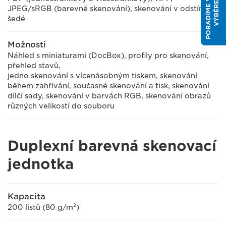
P
O
R
A
D
Í
M
E
V
Á
M
S
V
Ý
B
Ě
R
E
M
JPEG/sRGB (barevné skenování), skenování v odstínech
šedé
Možnosti
Náhled s miniaturami (DocBox), profily pro skenování,
přehled stavů,
jedno skenování s vícenásobným tiskem, skenování
během zahřívání, současné skenování a tisk, skenování
dílčí sady, skenování v barvách RGB, skenování obrazů
různých velikostí do souboru
Duplexní barevná skenovací
jednotka
Kapacita
200 listů (80 g/m²)