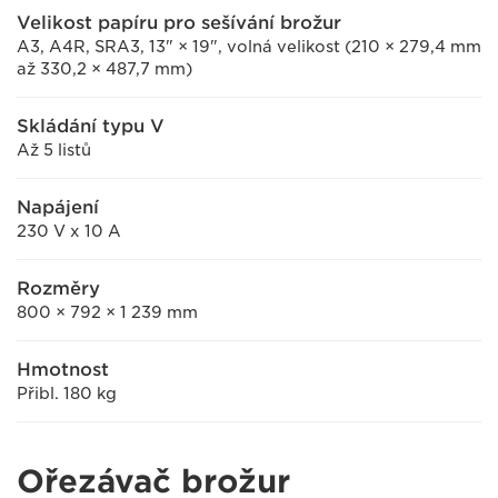
Velikost papíru pro sešívání brožur
A3, A4R, SRA3, 13" × 19", volná velikost (210 × 279,4 mm
až 330,2 × 487,7 mm)
Skládání typu V
Až 5 listů
Napájení
230 V x 10 A
Rozměry
800 × 792 × 1 239 mm
Hmotnost
Přibl. 180 kg
Ořezávač brožur