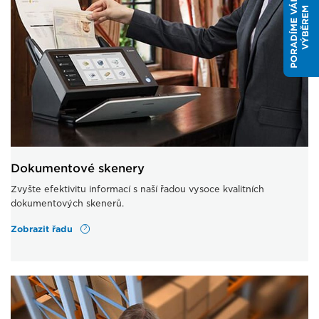
P
O
R
A
D
Í
M
E
V
Á
M
S
V
Ý
B
Ě
R
E
M
Dokumentové skenery
Zvyšte efektivitu informací s naší řadou vysoce kvalitních
dokumentových skenerů.
Zobrazit řadu