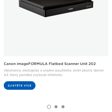
Canon imageFORMULA Flatbed Scanner Unit 202
Všestranný, ekologický a snadno použitelný stolní plochý skener
A3, který pomáhá zvyšovat efektivitu.
ZJISTĚTE VÍCE