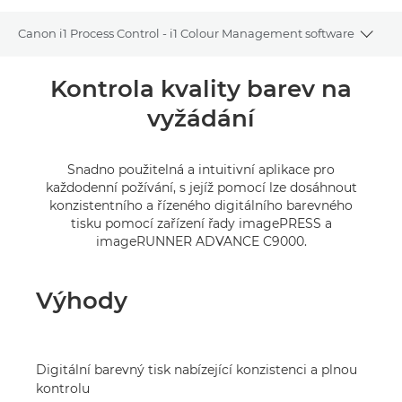
Canon i1 Process Control - i1 Colour Management software
Toggl
Přehled
Kontrola kvality barev na
vyžádání
Snadno použitelná a intuitivní aplikace pro
každodenní požívání, s jejíž pomocí lze dosáhnout
konzistentního a řízeného digitálního barevného
tisku pomocí zařízení řady imagePRESS a
imageRUNNER ADVANCE C9000.
Výhody
Digitální barevný tisk nabízející konzistenci a plnou
kontrolu