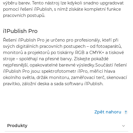
výběru barev. Tento nástroj lze kdykoli snadno upgradovat
pomocí řešení i1Publish, s nímž získáte kompletní funkce
pracovních postupů.
i1Publish Pro
Řešení i1Publish Pro je určeno pro profesionály, kteří při
svých digitálních pracovních postupech – od fotoaparátů,
monitorů a projektorů po tiskárny RGB a CMYK+ a tiskové
stroje – spoléhají na přesné barvy. Získejte pokaždé
nejpřesnější, opakovatelné barevné výsledky.Součástí řešení
i1Publish Pro jsou: spektrofotometr i1Pro, měřicí hlava
okolního světla, držák monitoru, zaměřovací terč, skenovací
pravítko, záložní deska a sada softwaru i1Publish.
Zpět nahoru
Produkty