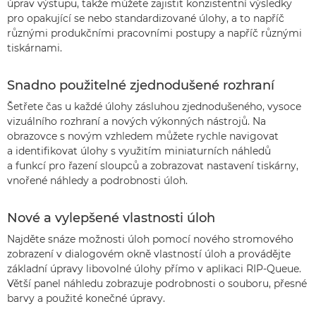
úprav výstupu, takže můžete zajistit konzistentní výsledky
pro opakující se nebo standardizované úlohy, a to napříč
různými produkčními pracovními postupy a napříč různými
tiskárnami.
Snadno použitelné zjednodušené rozhraní
Šetřete čas u každé úlohy zásluhou zjednodušeného, vysoce
vizuálního rozhraní a nových výkonných nástrojů. Na
obrazovce s novým vzhledem můžete rychle navigovat
a identifikovat úlohy s využitím miniaturních náhledů
a funkcí pro řazení sloupců a zobrazovat nastavení tiskárny,
vnořené náhledy a podrobnosti úloh.
Nové a vylepšené vlastnosti úloh
Najděte snáze možnosti úloh pomocí nového stromového
zobrazení v dialogovém okně vlastností úloh a provádějte
základní úpravy libovolné úlohy přímo v aplikaci RIP-Queue.
Větší panel náhledu zobrazuje podrobnosti o souboru, přesné
barvy a použité konečné úpravy.