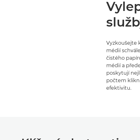
Vylep
služb
Vyzkoušejte 
médií schvál
čistého papír
médií a před
poskytují nej
počtem kliknu
efektivitu.