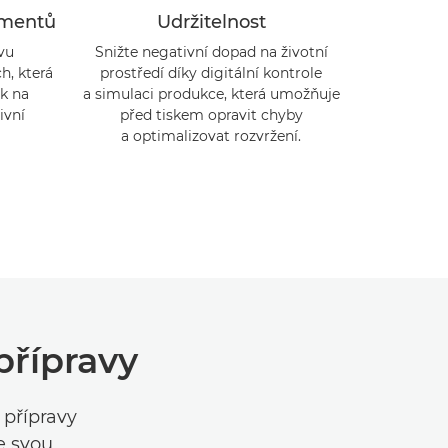
umentů
Udržitelnost
avu
Snižte negativní dopad na životní
h, která
prostředí díky digitální kontrole
k na
a simulaci produkce, která umožňuje
ivní
před tiskem opravit chyby
a optimalizovat rozvržení.
přípravy
 přípravy
e svou