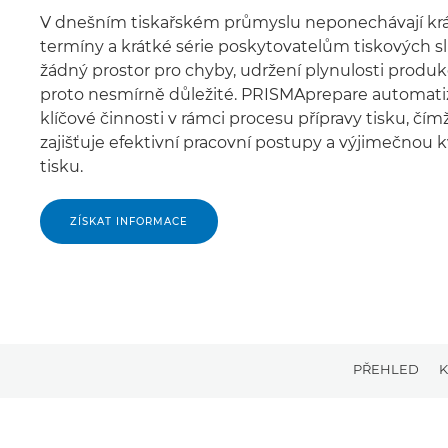
V dnešním tiskařském průmyslu neponechávají kr
termíny a krátké série poskytovatelům tiskových s
žádný prostor pro chyby, udržení plynulosti produk
proto nesmírně důležité. PRISMAprepare automati
klíčové činnosti v rámci procesu přípravy tisku, čím
zajišťuje efektivní pracovní postupy a výjimečnou k
tisku.
ZÍSKAT INFORMACE
PŘEHLED
K