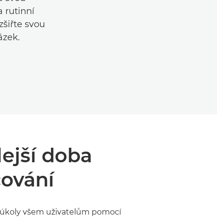
 rutinní
zšiřte svou
ázek.
ejší doba
cování
úkoly všem uživatelům pomocí