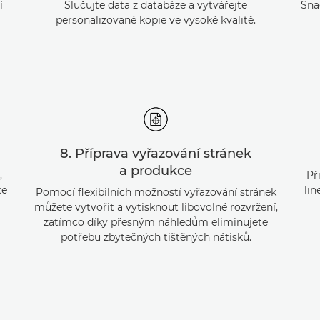
í
Slučujte data z databáze a vytvářejte
Sna
personalizované kopie ve vysoké kvalitě.
8. Příprava vyřazování stránek
a produkce
,
Př
te
li
Pomocí flexibilních možností vyřazování stránek
můžete vytvořit a vytisknout libovolné rozvržení,
zatímco díky přesným náhledům eliminujete
potřebu zbytečných tištěných nátisků.