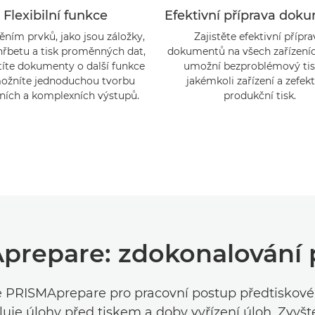
Flexibilní funkce
Efektivní příprava dok
ěním prvků, jako jsou záložky,
Zajistěte efektivní přípr
hřbetu a tisk proměnných dat,
dokumentů na všech zařízeníc
íte dokumenty o další funkce
umožní bezproblémový tis
ožníte jednoduchou tvorbu
jakémkoli zařízení a zefekt
lních a komplexních výstupů.
produkční tisk.
repare: zdokonalování 
 PRISMAprepare pro pracovní postup předtiskové
luje úlohy před tiskem a doby vyřízení úloh. Zvyšt