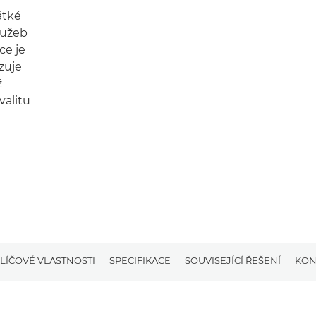
átké
lužeb
ce je
zuje
ž
valitu
LÍČOVÉ VLASTNOSTI
SPECIFIKACE
SOUVISEJÍCÍ ŘEŠENÍ
KON