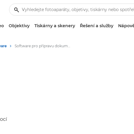
eo
Objektivy
Tiskárny a skenery
Řešení a služby
Nápově
ware
Software pro přípravu dokumentů PRISMAprepare
ocí