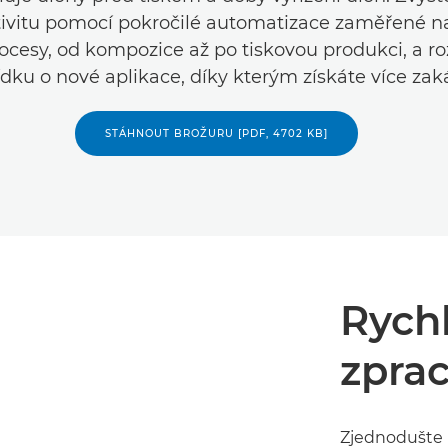
ivitu pomocí pokročilé automatizace zaměřené na
procesy, od kompozice až po tiskovou produkci, a ro
dku o nové aplikace, díky kterým získáte více zak
STÁHNOUT BROŽURU [PDF, 4702 KB]
Rychl
zpra
Zjednodušte 