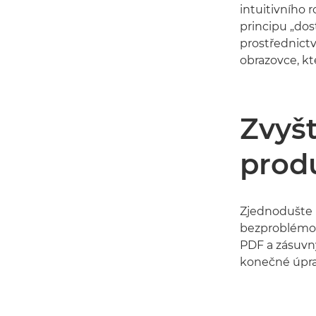
intuitivního
principu „dos
prostřednict
obrazovce, kt
Zvyš
produ
Zjednodušte 
bezproblémov
PDF a zásuvn
konečné úpra