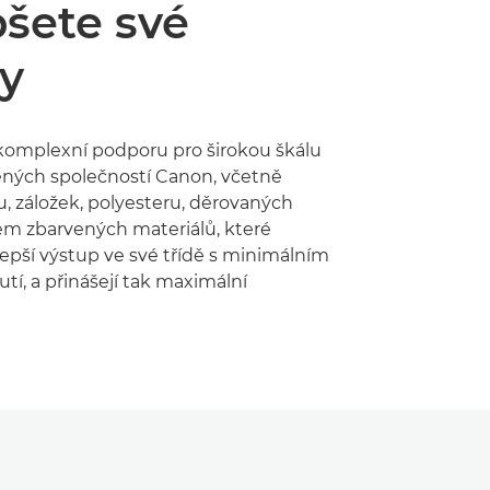
šete své
y
komplexní podporu pro širokou škálu
ených společností Canon, včetně
u, záložek, polyesteru, děrovaných
em zbarvených materiálů, které
lepší výstup ve své třídě s minimálním
tí, a přinášejí tak maximální