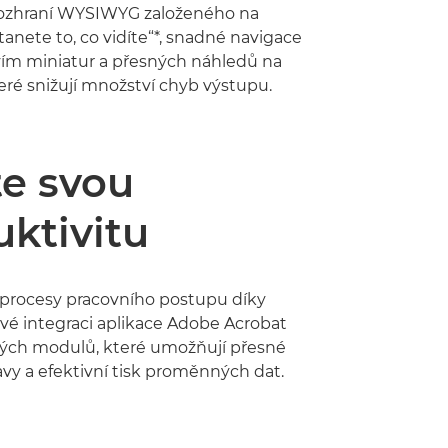
 rozhraní WYSIWYG založeného na
tanete to, co vidíte“*, snadné navigace
vím miniatur a přesných náhledů na
eré snižují množství chyb výstupu.
te svou
ktivitu
procesy pracovního postupu díky
é integraci aplikace Adobe Acrobat
ých modulů, které umožňují přesné
vy a efektivní tisk proměnných dat.