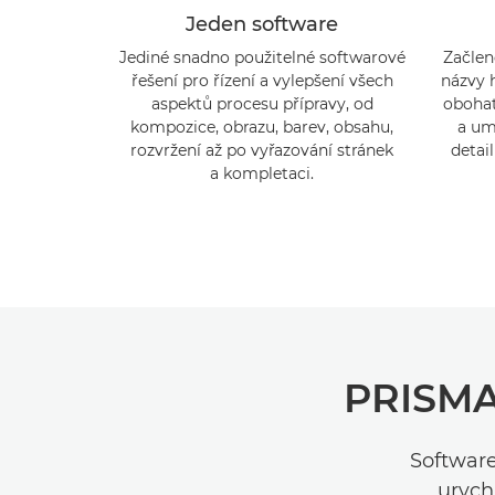
Jeden software
Jediné snadno použitelné softwarové
Začlen
řešení pro řízení a vylepšení všech
názvy 
aspektů procesu přípravy, od
obohat
kompozice, obrazu, barev, obsahu,
a um
rozvržení až po vyřazování stránek
detai
a kompletaci.
PRISMAp
Software
urych