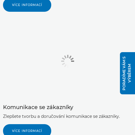
VÍCE INFORMACÍ
P
O
R
A
D
Í
M
E
V
Á
M
S
V
Ý
B
Ě
R
E
M
Komunikace se zákazníky
Zlepšete tvorbu a doručování komunikace se zákazníky.
VÍCE INFORMACÍ