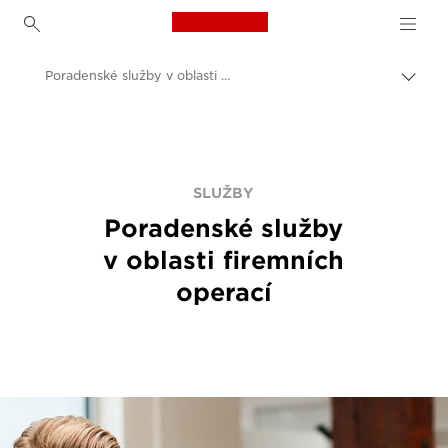
Canon Logo, back to h
Poradenské služby v oblasti firemních operací
Přep
Canon
Řešení a služby
Služby
SLUŽBY
Poradenské služby
v oblasti firemních
operací