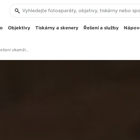
eo
Objektivy
Tiskárny a skenery
Řešení a služby
Nápov
Dokumentová řešení okamžitě připravená k použití