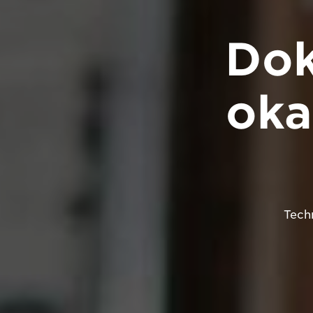
Dok
oka
Techn