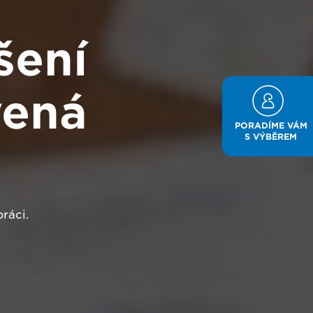
šení
vená
PORADÍME VÁM
S VÝBĚREM
práci.