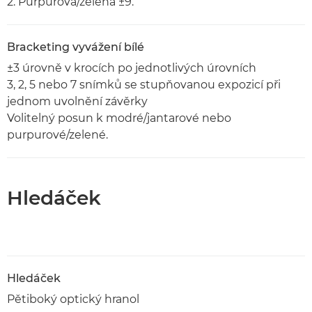
2. Purpurová/zelená ±9.
Bracketing vyvážení bílé
±3 úrovně v krocích po jednotlivých úrovních
3, 2, 5 nebo 7 snímků se stupňovanou expozicí při
jednom uvolnění závěrky
Volitelný posun k modré/jantarové nebo
purpurové/zelené.
Hledáček
Hledáček
Pětiboký optický hranol