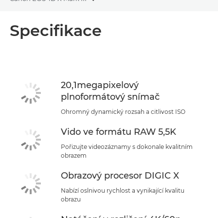
Toggle breadcrumbs
Přehled
Specifikace
Specifikace
Podpora
20,1megapixelový
plnoformátový snímač
Ohromný dynamický rozsah a citlivost ISO
Vido ve formátu RAW 5,5K
Pořizujte videozáznamy s dokonale kvalitním
obrazem
Obrazový procesor DIGIC X
Nabízí oslnivou rychlost a vynikající kvalitu
obrazu