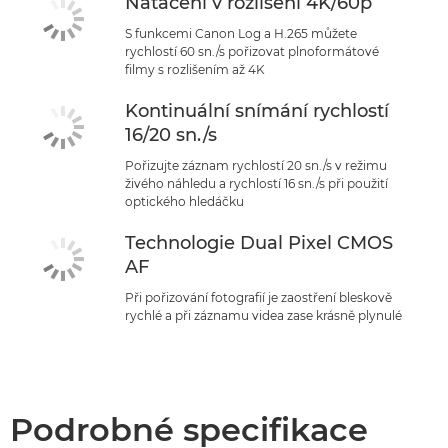
Natáčení v rozlišení 4K/60p
S funkcemi Canon Log a H.265 můžete
rychlostí 60 sn./s pořizovat plnoformátové
filmy s rozlišením až 4K
Kontinuální snímání rychlostí
16/20 sn./s
Pořizujte záznam rychlostí 20 sn./s v režimu
živého náhledu a rychlostí 16 sn./s při použití
optického hledáčku
Technologie Dual Pixel CMOS
AF
Při pořizování fotografií je zaostření bleskově
rychlé a při záznamu videa zase krásně plynulé
Podrobné specifikace