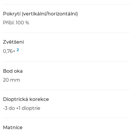
Pokrytí (vertikální/horizontální)
Přibl. 100 %
Zvětšení
2
0,76×
Bod oka
20 mm
Dioptrická korekce
-3 do +1 dioptrie
Matnice