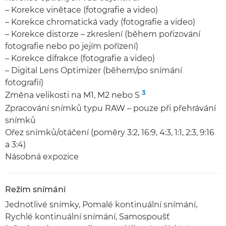
– Korekce vinětace (fotografie a video)
– Korekce chromatická vady (fotografie a video)
– Korekce distorze – zkreslení (během pořizování
fotografie nebo po jejím pořízení)
– Korekce difrakce (fotografie a video)
– Digital Lens Optimizer (během/po snímání
fotografií)
3
Změna velikosti na M1, M2 nebo S
Zpracování snímků typu RAW – pouze při přehrávání
snímků
Ořez snímků/otáčení (poměry 3:2, 16:9, 4:3, 1:1, 2:3, 9:16
a 3:4)
Násobná expozice
Režim snímání
Jednotlivé snímky, Pomalé kontinuální snímání,
Rychlé kontinuální snímání, Samospoušť