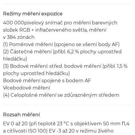
Režimy měření expozice
400 000pixelový snímač pro měření barevných
složek RGB + infračerveného světla, měření
v 384 zónách
(1) Poměrové měření (spojeno se všemi body AF)
(2) Částečné měření (přibl. 6,2 % plochy uprostřed
hledáčku)
(3) Bodové měření: střed. bodové měření (přibl. 1,5 %
plochy uprostřed hledáčku)
Bodové měření spojené s bodem AF
Vícebodové měření
(4) Celoplošné měření se zdůrazněným středem
Rozsah měření
EV 0 až 20 (při teplotě 23 °C s objektivem 50 mm f1,4
a citlivostí ISO 100) EV -3 až 20 v režimu živého