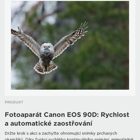
PRODUKT
Fotoaparát Canon EOS 90D: Rychlost
a automatické zaostřování
Držte krok s akcí a zachyťte ohromující snímky prchavých
okamžiků. Díky funkci rychlého kontinuálního snímání, mimořádně