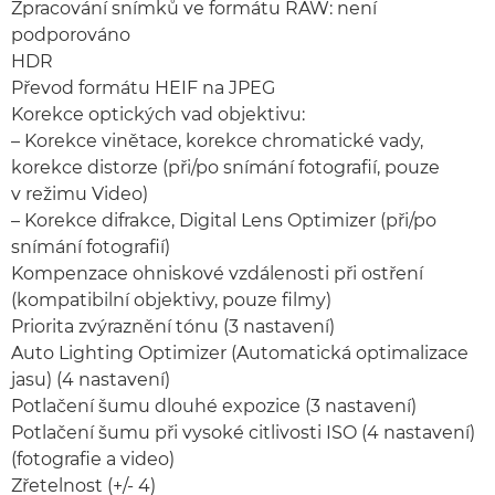
Zpracování snímků ve formátu RAW: není
podporováno
HDR
Převod formátu HEIF na JPEG
Korekce optických vad objektivu:
– Korekce vinětace, korekce chromatické vady,
korekce distorze (při/po snímání fotografií, pouze
v režimu Video)
– Korekce difrakce, Digital Lens Optimizer (při/po
snímání fotografií)
Kompenzace ohniskové vzdálenosti při ostření
(kompatibilní objektivy, pouze filmy)
Priorita zvýraznění tónu (3 nastavení)
Auto Lighting Optimizer (Automatická optimalizace
jasu) (4 nastavení)
Potlačení šumu dlouhé expozice (3 nastavení)
Potlačení šumu při vysoké citlivosti ISO (4 nastavení)
(fotografie a video)
Zřetelnost (+/- 4)