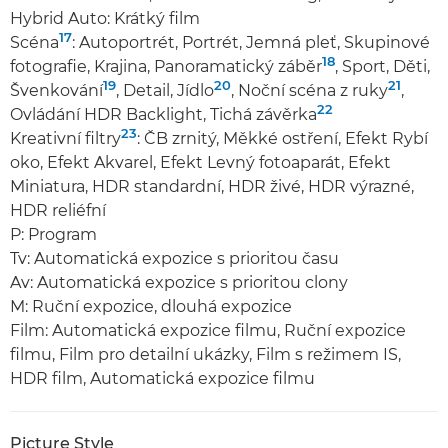
Hybrid Auto: Krátký film
17
Scéna
: Autoportrét, Portrét, Jemná pleť, Skupinové
18
fotografie, Krajina, Panoramatický záběr
, Sport, Děti,
19
20
21
Švenkování
, Detail, Jídlo
, Noční scéna z ruky
,
22
Ovládání HDR Backlight, Tichá závěrka
23
Kreativní filtry
: ČB zrnitý, Měkké ostření, Efekt Rybí
oko, Efekt Akvarel, Efekt Levný fotoaparát, Efekt
Miniatura, HDR standardní, HDR živé, HDR výrazné,
HDR reliéfní
P: Program
Tv: Automatická expozice s prioritou času
Av: Automatická expozice s prioritou clony
M: Ruční expozice, dlouhá expozice
Film: Automatická expozice filmu, Ruční expozice
filmu, Film pro detailní ukázky, Film s režimem IS,
HDR film, Automatická expozice filmu
Picture Style