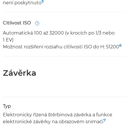
5
není poskytnuto
Citlivost ISO
Open
Automatická 100 až 32000 (v krocích po 1/3 nebo
1 EV)
6
Možnost rozšíření rozsahu citlivosti ISO do H: 51200
Závěrka
Typ
Elektronicky řízená štěrbinová závěrka a funkce
7
elektronické závěrky na obrazovém snímači