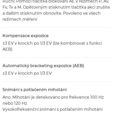
Ruční: Pomocí tlačítka blokování AE v režimech P, Av,
Fv, Tv a M. Opětovným stisknutím tlačítka akci zrušíte
a dalším stisknutím obnovíte. Povoleno ve všech
režimech měření
Kompenzace expozice
±3 EV v krocích po 1/3 EV (lze kombinovat s funkcí
AEB)
Automatický bracketing expozice (AEB)
±3 EV v krocích po 1/3 EV
Snímání s potlačením mihotání
Ano. Mihotání je detekováno pro frekvence 100 Hz
nebo 120 Hz
Vysokofrekvenční snímání s potlačením mihotání