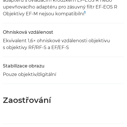
adaptéru s ovládacím kroužkem EF-EOS R nebo
upevňovacího adaptéru pro zásuvný filtr EF-EOS R
1
Objektivy EF-M nejsou kompatibilní
Ohnisková vzdálenost
Ekvivalent 1,6× ohniskové vzdálenosti objektivu
s objektivy RF/RF-S a EF/EF-S
Stabilizace obrazu
Pouze objektiv/digitální
Zaostřování