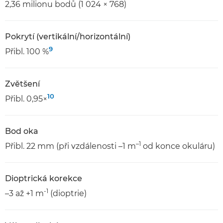
2,36 milionu bodů (1 024 × 768)
Pokrytí (vertikální/horizontální)
9
Přibl. 100 %
Zvětšení
10
Přibl. 0,95×
Bod oka
–1
Přibl. 22 mm (při vzdálenosti –1 m
od konce okuláru)
Dioptrická korekce
-1
–3 až +1 m
(dioptrie)