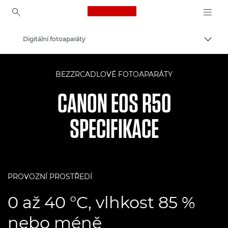
Canon Logo, back to ho
Digitální fotoaparáty
Přepn
Canon
BEZZRCADLOVÉ FOTOAPARÁTY
CANON EOS R50
SPECIFIKACE
PROVOZNÍ PROSTŘEDÍ
0 až 40 °C, vlhkost 85 %
nebo méně