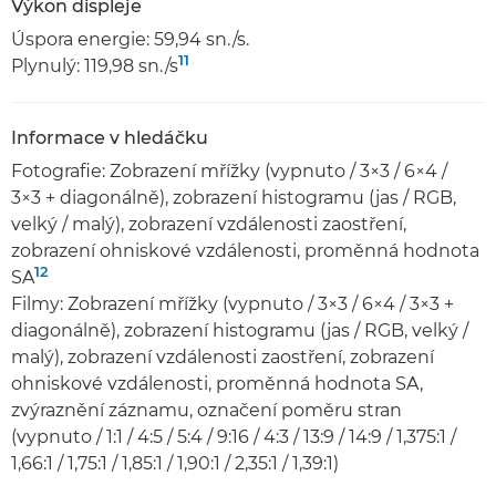
Výkon displeje
Úspora energie: 59,94 sn./s.
11
Plynulý: 119,98 sn./s
Informace v hledáčku
Fotografie: Zobrazení mřížky (vypnuto / 3×3 / 6×4 /
3×3 + diagonálně), zobrazení histogramu (jas / RGB,
velký / malý), zobrazení vzdálenosti zaostření,
zobrazení ohniskové vzdálenosti, proměnná hodnota
12
SA
Filmy: Zobrazení mřížky (vypnuto / 3×3 / 6×4 / 3×3 +
diagonálně), zobrazení histogramu (jas / RGB, velký /
malý), zobrazení vzdálenosti zaostření, zobrazení
ohniskové vzdálenosti, proměnná hodnota SA,
zvýraznění záznamu, označení poměru stran
(vypnuto / 1:1 / 4:5 / 5:4 / 9:16 / 4:3 / 13:9 / 14:9 / 1,375:1 /
1,66:1 / 1,75:1 / 1,85:1 / 1,90:1 / 2,35:1 / 1,39:1)