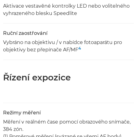
Aktivace vestavěné kontrolky LED nebo volitelného
vyhrazeného blesku Speedlite
Ruční zaostřování
Vybráno na objektivu / v nabídce fotoaparátu pro
4
objektivy bez přepínače AF/MF
Řízení expozice
Režimy měření
Měření v reálném čase pomocí obrazového snímače,
384 zón.
(1) Poměrové měření (svázané se všemi AF body)