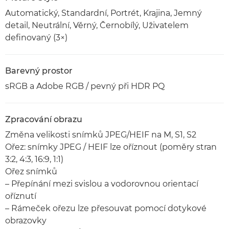
Automatický, Standardní, Portrét, Krajina, Jemný
detail, Neutrální, Věrný, Černobílý, Uživatelem
definovaný (3×)
Barevný prostor
sRGB a Adobe RGB / pevný při HDR PQ
Zpracování obrazu
Změna velikosti snímků JPEG/HEIF na M, S1, S2
Ořez: snímky JPEG / HEIF lze oříznout (poměry stran
3:2, 4:3, 16:9, 1:1)
Ořez snímků
– Přepínání mezi svislou a vodorovnou orientací
oříznutí
– Rámeček ořezu lze přesouvat pomocí dotykové
obrazovky