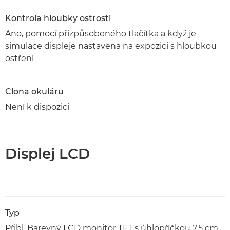
Kontrola hloubky ostrosti
Ano, pomocí přizpůsobeného tlačítka a když je
simulace displeje nastavena na expozici s hloubkou
ostření
Clona okuláru
Není k dispozici
Displej LCD
Typ
Přibl. Barevný LCD monitor TFT s úhlopříčkou 7,5 cm