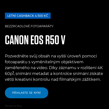
LETNÍ CASHBACK 4 500 KČ
BEZZRCADLOVÉ FOTOAPARÁTY
CANON
EOS R50 V
Pozvedněte svůj obsah na vyšší úroveň pomocí
fotoaparátu s vyměnitelným objektivem
zaměřeného na video. Díky záznamu v rozlišení 4K
1
60p
, snímání metadat a kontrolce snímání získáte
větší kreativní kontrolu nad filmařským zážitkem.
PŘIHLASTE SE NYNÍ
Where to Buy