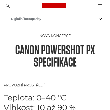
Canon Logo, back to ho
Digitální fotoaparáty
Přepn
Canon
NOVÁ KONCEPCE
CANON POWERSHOT PX
SPECIFIKACE
PROVOZNÍ PROSTŘEDÍ
Teplota: 0–40 °C
Vlhkost: 10 až 90 %