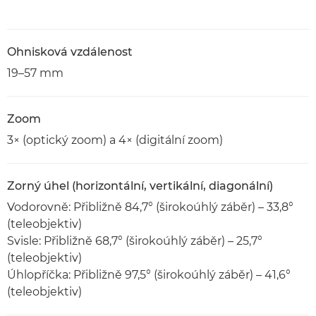
Ohnisková vzdálenost
19–57 mm
Zoom
3× (optický zoom) a 4× (digitální zoom)
Zorný úhel (horizontální, vertikální, diagonální)
Vodorovně: Přibližně 84,7° (širokoúhlý záběr) – 33,8°
(teleobjektiv)
Svisle: Přibližně 68,7° (širokoúhlý záběr) – 25,7°
(teleobjektiv)
Úhlopříčka: Přibližně 97,5° (širokoúhlý záběr) – 41,6°
(teleobjektiv)