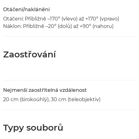
Otáčení/naklánění
Otáčení: Přibližně –170° (vlevo) až +170° (vpravo)
Náklon: Přibližně –20° (dolů) až +90° (nahoru)
Zaostřování
Nejmenší zaostřitelná vzdálenost
20 cm (širokoúhlý), 30 cm (teleobjektiv)
Typy souborů