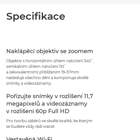
Přehled
Specifikace
Specifikace
Naklápěcí objektiv se zoomem
Objektiv s horizontálním úhlem natočení 340˚,
vertikálním úhlem natočení 110˚
a (ekvivalentním) přiblížením 19–57mm
následuje všechno dění a komponuje skvělé
snímky a videozáznamy
Pořizujte snímky v rozlišení 11,7
megapixelů a videozáznamy
v rozlišení 60p Full HD
Pro tvorbu záběrů ve skvělé kvalitě, ke kterým
se budete vždy rádi vracet
Vestavěná Wi-Fi