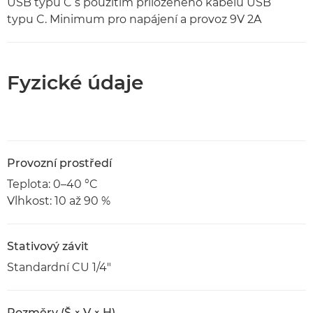
USB typu C s použitím přiloženého kabelu USB
typu C. Minimum pro napájení a provoz 9V 2A
Fyzické údaje
Provozní prostředí
Teplota: 0–40 °C
Vlhkost: 10 až 90 %
Stativový závit
Standardní CU 1/4"
Rozměry (Š × V × H)