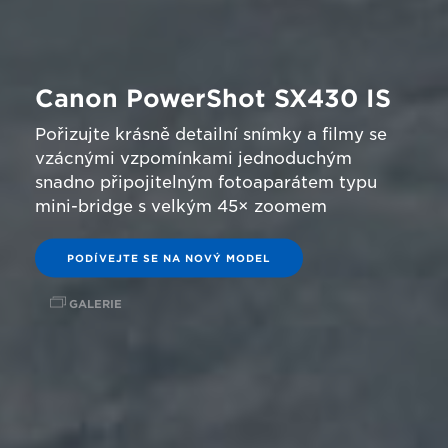
Canon PowerShot SX430 IS
Pořizujte krásně detailní snímky a filmy se
vzácnými vzpomínkami jednoduchým
snadno připojitelným fotoaparátem typu
mini-bridge s velkým 45× zoomem
PODÍVEJTE SE NA NOVÝ MODEL
GALERIE