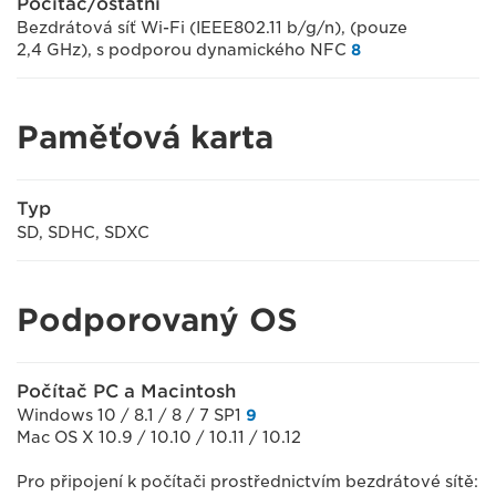
Počítač/ostatní
Bezdrátová síť Wi-Fi (IEEE802.11 b/g/n), (pouze
2,4 GHz), s podporou dynamického NFC
8
Paměťová karta
Typ
SD, SDHC, SDXC
Podporovaný OS
Počítač PC a Macintosh
Windows 10 / 8.1 / 8 / 7 SP1
9
Mac OS X 10.9 / 10.10 / 10.11 / 10.12
Pro připojení k počítači prostřednictvím bezdrátové sítě: