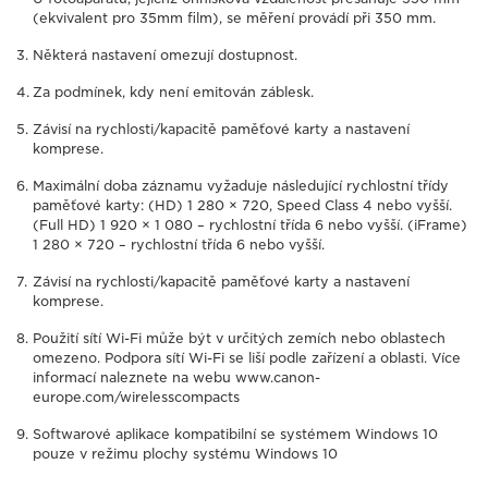
(ekvivalent pro 35mm film), se měření provádí při 350 mm.
Některá nastavení omezují dostupnost.
Za podmínek, kdy není emitován záblesk.
Závisí na rychlosti/kapacitě paměťové karty a nastavení
komprese.
Maximální doba záznamu vyžaduje následující rychlostní třídy
paměťové karty: (HD) 1 280 × 720, Speed Class 4 nebo vyšší.
(Full HD) 1 920 × 1 080 – rychlostní třída 6 nebo vyšší. (iFrame)
1 280 × 720 – rychlostní třída 6 nebo vyšší.
Závisí na rychlosti/kapacitě paměťové karty a nastavení
komprese.
Použití sítí Wi-Fi může být v určitých zemích nebo oblastech
omezeno. Podpora sítí Wi-Fi se liší podle zařízení a oblasti. Více
informací naleznete na webu www.canon-
europe.com/wirelesscompacts
Softwarové aplikace kompatibilní se systémem Windows 10
pouze v režimu plochy systému Windows 10