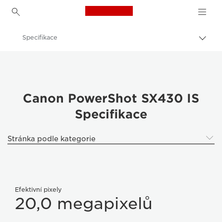
Canon Logo, back to h
Specifikace
Přepn
drob
Canon
navi
Digitální fotoaparáty
PowerShot SX430 IS
Canon PowerShot SX430 IS
Specifikace
Stránka podle kategorie
Efektivní pixely
20,0 megapixelů