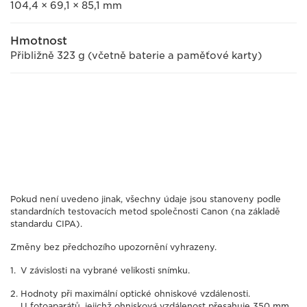
104,4 × 69,1 × 85,1 mm
Hmotnost
Přibližně 323 g (včetně baterie a paměťové karty)
Pokud není uvedeno jinak, všechny údaje jsou stanoveny podle
standardních testovacích metod společnosti Canon (na základě
standardu CIPA).
Změny bez předchozího upozornění vyhrazeny.
V závislosti na vybrané velikosti snímku.
Hodnoty při maximální optické ohniskové vzdálenosti.
U fotoaparátů, jejichž ohnisková vzdálenost přesahuje 350 mm