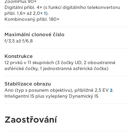
ZoomPlus 90×
Digitální přibl. 4× (s funkcí digitálního telekonvertoru
přibl. 1,6× až 2,0×
1
).
Kombinovaný přibl. 180×
Maximální clonové číslo
f/3,5 až f/6,8
Konstrukce
12 prvků v 11 skupinách (3 čočky UD, 2 oboustranné
asférické čočky, 1 jednostranná asférická čočka)
Stabilizace obrazu
Ano (typ s posunem objektivu), přibližně 2,5 EV
2
.
Inteligentní IS plus vylepšený Dynamický IS
Zaostřování