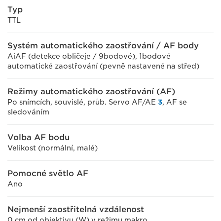
Typ
TTL
Systém automatického zaostřování / AF body
AiAF (detekce obličeje / 9bodové), 1bodové
automatické zaostřování (pevně nastavené na střed)
Režimy automatického zaostřování (AF)
Po snímcích, souvislé, průb. Servo AF/AE
3
, AF se
sledováním
Volba AF bodu
Velikost (normální, malé)
Pomocné světlo AF
Ano
Nejmenší zaostřitelná vzdálenost
0 cm od objektivu (W) v režimu makro