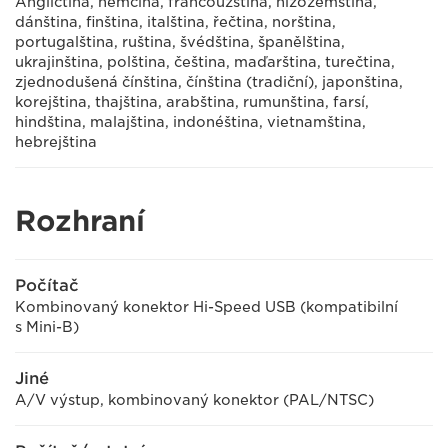
Angličtina, němčina, francouzština, nizozemština,
dánština, finština, italština, řečtina, norština,
portugalština, ruština, švédština, španělština,
ukrajinština, polština, čeština, maďarština, turečtina,
zjednodušená čínština, čínština (tradiční), japonština,
korejština, thajština, arabština, rumunština, farsí,
hindština, malajština, indonéština, vietnamština,
hebrejština
Rozhraní
Počítač
Kombinovaný konektor Hi-Speed USB (kompatibilní
s Mini-B)
Jiné
A/V výstup, kombinovaný konektor (PAL/NTSC)