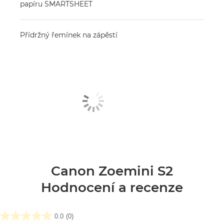
papíru SMARTSHEET
Přídržný řemínek na zápěstí
Canon Zoemini S2
Hodnocení a recenze
0.0
(0)
0.0