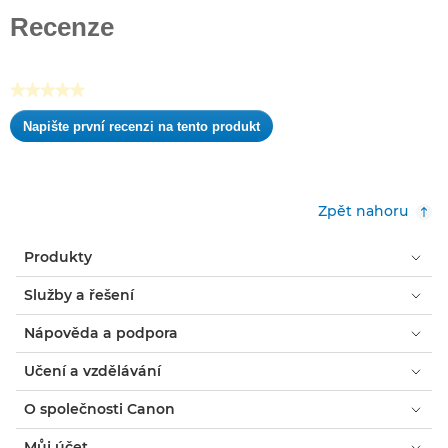
z
Recenze
5
hvězdiček.
★★★★★
Žádná
Napište první recenzi na tento produkt
hodnota
.
pro
Tato
hodnocení
akce
otevře
Zpět nahoru
dialogové
okno.
Produkty
Služby a řešení
Nápověda a podpora
Učení a vzdělávání
O společnosti Canon
Můj účet