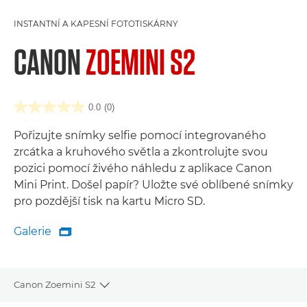
INSTANTNÍ A KAPESNÍ FOTOTISKÁRNY
CANON
ZOEMINI S2
0.0
(0)
Pořizujte snímky selfie pomocí integrovaného
zrcátka a kruhového světla a zkontrolujte svou
pozici pomocí živého náhledu z aplikace Canon
Mini Print. Došel papír? Uložte své oblíbené snímky
pro pozdější tisk na kartu Micro SD.
Galerie

Galerie
Canon Zoemini S2
Toggle breadcrumbs