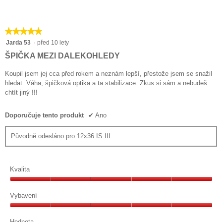
5
5.
je
z
5
5.
z
★★★★★
★★★★★
5.
5
Jarda 53
·
před 10 lety
z
ŠPIČKA MEZI DALEKOHLEDY
5
hvězdiček.
Koupil jsem jej cca před rokem a neznám lepší, přestože jsem se snažil
hledat. Váha, špičková optika a ta stabilizace. Zkus si sám a nebudeš
chtít jiný !!!
Doporučuje tento produkt
✔
Ano
Původně odesláno pro 12x36 IS III
Kvalita
Kvalita,
5
Vybavení
z
Vybavení,
5
5
Hodnota