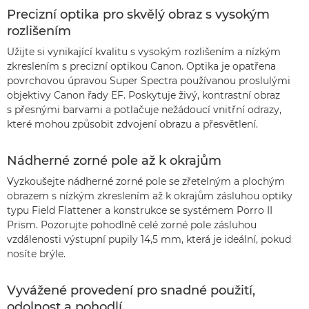
Precizní optika pro skvělý obraz s vysokým
rozlišením
Užijte si vynikající kvalitu s vysokým rozlišením a nízkým
zkreslením s precizní optikou Canon. Optika je opatřena
povrchovou úpravou Super Spectra používanou proslulými
objektivy Canon řady EF. Poskytuje živý, kontrastní obraz
s přesnými barvami a potlačuje nežádoucí vnitřní odrazy,
které mohou způsobit zdvojení obrazu a přesvětlení.
Nádherné zorné pole až k okrajům
Vyzkoušejte nádherné zorné pole se zřetelným a plochým
obrazem s nízkým zkreslením až k okrajům zásluhou optiky
typu Field Flattener a konstrukce se systémem Porro II
Prism. Pozorujte pohodlně celé zorné pole zásluhou
vzdálenosti výstupní pupily 14,5 mm, která je ideální, pokud
nosíte brýle.
Vyvážené provedení pro snadné použití,
odolnost a pohodlí