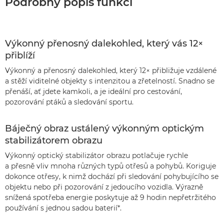
Podrobný popis funkcí
Výkonný přenosný dalekohled, který vás 12×
přiblíží
Výkonný a přenosný dalekohled, který 12× přibližuje vzdálené
a stěží viditelné objekty s intenzitou a zřetelností. Snadno se
přenáší, ať jdete kamkoli, a je ideální pro cestování,
pozorování ptáků a sledování sportu.
Báječný obraz ustálený výkonným optickým
stabilizátorem obrazu
Výkonný optický stabilizátor obrazu potlačuje rychle
a přesně vliv mnoha různých typů otřesů a pohybů. Koriguje
dokonce otřesy, k nimž dochází při sledování pohybujícího se
objektu nebo při pozorování z jedoucího vozidla. Výrazně
snížená spotřeba energie poskytuje až 9 hodin nepřetržitého
používání s jednou sadou baterií*.