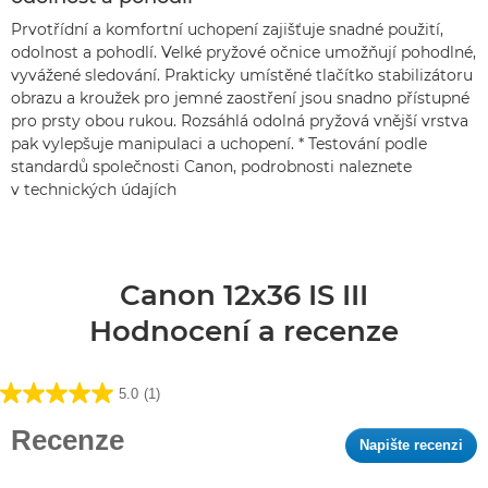
Prvotřídní a komfortní uchopení zajišťuje snadné použití,
odolnost a pohodlí. Velké pryžové očnice umožňují pohodlné,
vyvážené sledování. Prakticky umístěné tlačítko stabilizátoru
obrazu a kroužek pro jemné zaostření jsou snadno přístupné
pro prsty obou rukou. Rozsáhlá odolná pryžová vnější vrstva
pak vylepšuje manipulaci a uchopení. * Testování podle
standardů společnosti Canon, podrobnosti naleznete
v technických údajích
Canon 12x36 IS III
Hodnocení a recenze
5.0
(1)
5.0
z
Recenze
Napište recenzi
.
5
Tat
hvězdiček.
akc