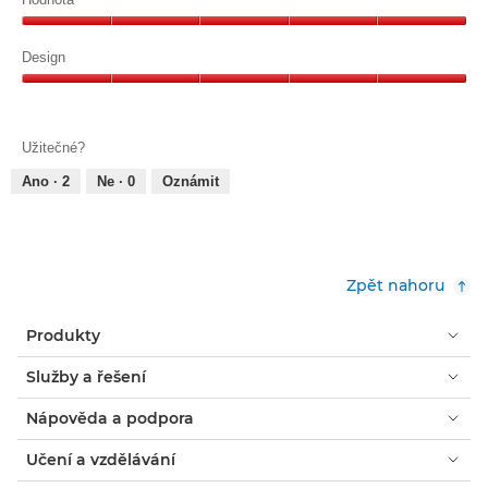
z
Hodnota,
5
5
Design
z
Design,
5
5
z
Užitečné?
5
Ano ·
2
Ne ·
0
Oznámit
Zpět nahoru
Produkty
Služby a řešení
Nápověda a podpora
Učení a vzdělávání