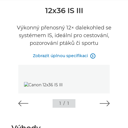
Přehled
12x36 IS III
Specifikace
Výkonný přenosný 12× dalekohled se
systémem IS, ideální pro cestování,
Recenze
pozorování ptáků či sportu
Zobrazit úplnou specifikaci

1
/
1