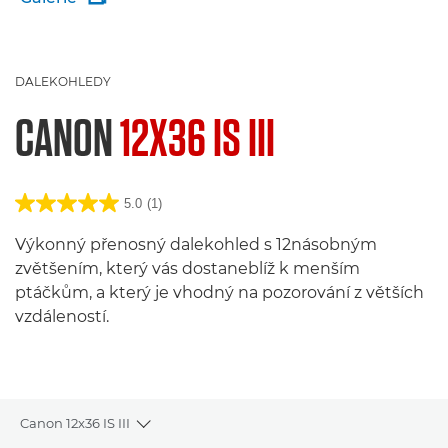
DALEKOHLEDY
CANON
12X36 IS III
5.0
(1)
Výkonný přenosný dalekohled s 12násobným
zvětšením, který vás dostaneblíž k menším
ptáčkům, a který je vhodný na pozorování z větších
vzdáleností.
Canon 12x36 IS III
Toggle breadcrumbs