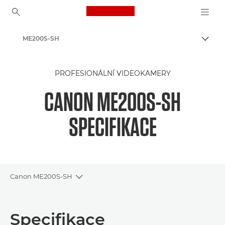
Canon Logo, back to ho
ME200S-SH
Přepn
Canon
PROFESIONÁLNÍ VIDEOKAMERY
CANON ME200S-SH
SPECIFIKACE
Canon ME200S-SH
Toggle breadcrumbs
Přehled
Specifikace