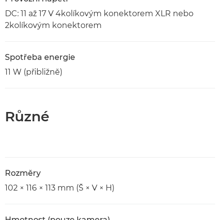
DC: 11 až 17 V 4kolíkovým konektorem XLR nebo
2kolíkovým konektorem
Spotřeba energie
11 W (přibližně)
Různé
Rozměry
102 × 116 × 113 mm (Š × V × H)
Hmotnost (pouze kamera)