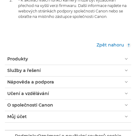
¹ K aktivaci všech funkcí kamery může být vyžadován
přechod na vyšší verzi firmwaru. Další informace najdete na
webových stránkách podpory společnosti Canon nebo se
obraťte na místního zástupce společnosti Canon.
Zpět nahoru
Produkty
Služby a řešení
Nápověda a podpora
Učení a vzdělávání
O společnosti Canon
Můj účet
Podmínky
Oznámení o používání souborů cookie