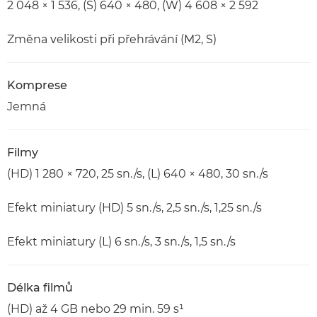
2 048 × 1 536, (S) 640 × 480, (W) 4 608 × 2 592
Změna velikosti při přehrávání (M2, S)
Komprese
Jemná
Filmy
(HD) 1 280 × 720, 25 sn./s, (L) 640 × 480, 30 sn./s
Efekt miniatury (HD) 5 sn./s, 2,5 sn./s, 1,25 sn./s
Efekt miniatury (L) 6 sn./s, 3 sn./s, 1,5 sn./s
Délka filmů
(HD) až 4 GB nebo 29 min. 59 s¹