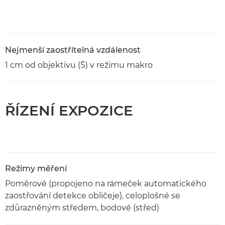
Nejmenší zaostřitelná vzdálenost
1 cm od objektivu (Š) v režimu makro
ŘÍZENÍ EXPOZICE
Režimy měření
Poměrové (propojeno na rámeček automatického
zaostřování detekce obličeje), celoplošné se
zdůrazněným středem, bodové (střed)