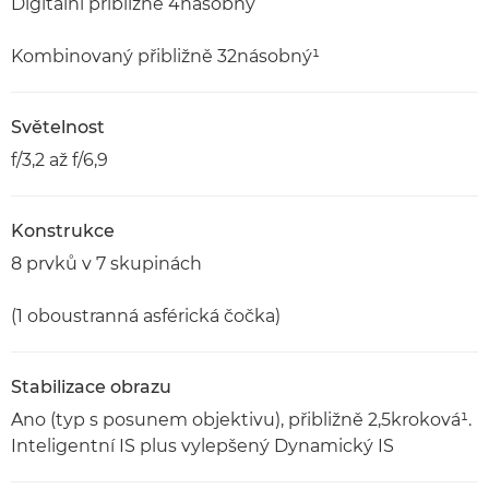
Digitální přibližně 4násobný
Kombinovaný přibližně 32násobný¹
Světelnost
f/3,2 až f/6,9
Konstrukce
8 prvků v 7 skupinách
(1 oboustranná asférická čočka)
Stabilizace obrazu
Ano (typ s posunem objektivu), přibližně 2,5kroková¹.
Inteligentní IS plus vylepšený Dynamický IS