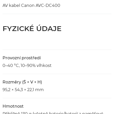
AV kabel Canon AVC-DC400
FYZICKÉ ÚDAJE
Provozní prostředí
0–40 °C, 10–90% vlhkost
Rozměry (Š × V × H)
95,2 × 54,3 × 22,1 mm
Hmotnost
Přibližně 130 g (včetně baterie/baterií a paměťové