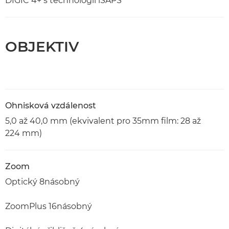
DIGIC 4+ s technologií iSAPS
OBJEKTIV
Ohnisková vzdálenost
5,0 až 40,0 mm (ekvivalent pro 35mm film: 28 až
224 mm)
Zoom
Optický 8násobný
ZoomPlus 16násobný