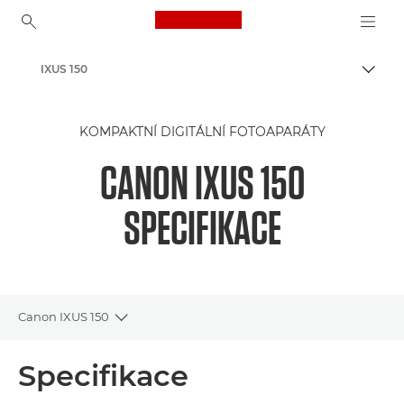
Canon Logo, back to ho
IXUS 150
Přepn
Canon
KOMPAKTNÍ DIGITÁLNÍ FOTOAPARÁTY
CANON IXUS 150
SPECIFIKACE
Canon IXUS 150
Toggle breadcrumbs
Přehled
Specifikace