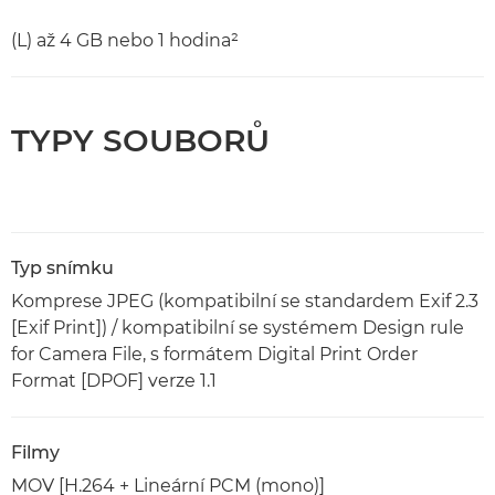
(L) až 4 GB nebo 1 hodina²
TYPY SOUBORŮ
Typ snímku
Komprese JPEG (kompatibilní se standardem Exif 2.3
[Exif Print]) / kompatibilní se systémem Design rule
for Camera File, s formátem Digital Print Order
Format [DPOF] verze 1.1
Filmy
MOV [H.264 + Lineární PCM (mono)]