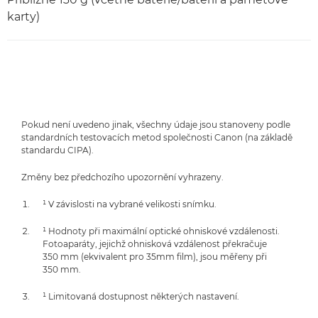
karty)
Pokud není uvedeno jinak, všechny údaje jsou stanoveny podle
standardních testovacích metod společnosti Canon (na základě
standardu CIPA).
Změny bez předchozího upozornění vyhrazeny.
¹ V závislosti na vybrané velikosti snímku.
¹ Hodnoty při maximální optické ohniskové vzdálenosti.
Fotoaparáty, jejichž ohnisková vzdálenost překračuje
350 mm (ekvivalent pro 35mm film), jsou měřeny při
350 mm.
¹ Limitovaná dostupnost některých nastavení.