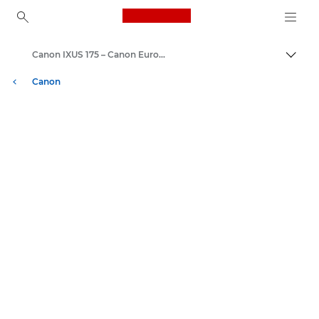
Canon Logo, back to ho
Canon IXUS 175 – Canon Europe
Přepn
Canon