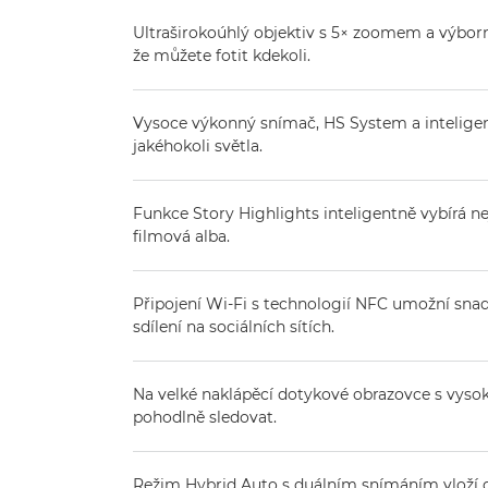
Ultraširokoúhlý objektiv s 5× zoomem a výborn
že můžete fotit kdekoli.
Vysoce výkonný snímač, HS System a inteligentn
jakéhokoli světla.
Funkce Story Highlights inteligentně vybírá ne
filmová alba.
Připojení Wi-Fi s technologií NFC umožní sna
sdílení na sociálních sítích.
Na velké naklápěcí dotykové obrazovce s vyso
pohodlně sledovat.
Režim Hybrid Auto s duálním snímáním vloží 