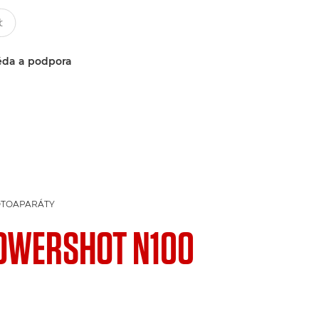
da a podpora
OTOAPARÁTY
OWERSHOT N100