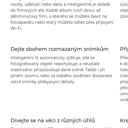
osoby, události nebo data, a inteligentně je skládá
vys
do filmových alb. Každé album tvoří dvou- až
obje
pětiminutový film, u kterého se můžete bavit na
zoo
fotoaparátu nebo který můžete sdílet přes připojení
Wi-Fi.
Dejte sbohem rozmazaným snímkům
Při
Inteligentní IS automaticky zjišťuje, zda se
Přes
fotografovaný objekt nepohybuje, a neustále
k d
stabilizátor přizpůsobuje dané scéně. Takže i při
tis
plném zoomu nebo za slabého osvětlení dostanete
tisk
ostré snímky překypující detaily.
při
ješ
umo
ovl
Dívejte se na věci z různých úhlů
Kre