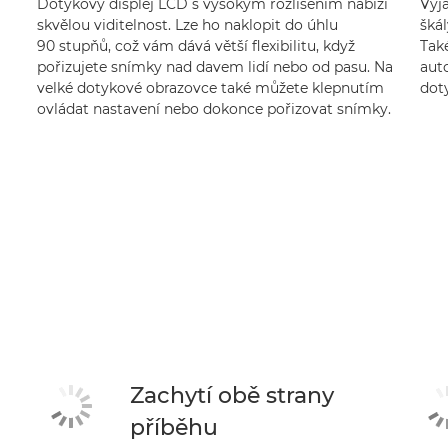
Dotykový displej LCD s vysokým rozlišením nabízí
Vyjá
skvělou viditelnost. Lze ho naklopit do úhlu
škál
90 stupňů, což vám dává větší flexibilitu, když
Také
pořizujete snímky nad davem lidí nebo od pasu. Na
aut
velké dotykové obrazovce také můžete klepnutím
dot
ovládat nastavení nebo dokonce pořizovat snímky.
Zachytí obě strany
příběhu