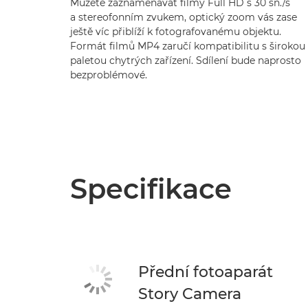
Můžete zaznamenávat filmy Full HD s 30 sn./s
a stereofonním zvukem, optický zoom vás zase
ještě víc přiblíží k fotografovanému objektu.
Formát filmů MP4 zaručí kompatibilitu s širokou
paletou chytrých zařízení. Sdílení bude naprosto
bezproblémové.
Specifikace
Přední fotoaparát
Story Camera