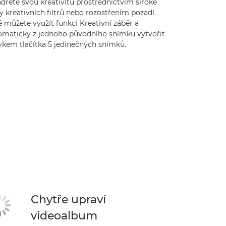
dřete svou kreativitu prostřednictvím široké
y kreativních filtrů nebo rozostřením pozadí.
 můžete využít funkci Kreativní záběr a
omaticky z jednoho původního snímku vytvořit
ykem tlačítka 5 jedinečných snímků.
Chytře upraví
videoalbum