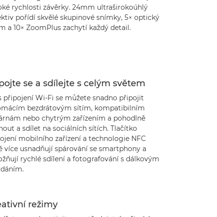
oké rychlosti závěrky. 24mm ultraširokoúhlý
ktiv pořídí skvělé skupinové snímky, 5× optický
m a 10× ZoomPlus zachytí každý detail.
pojte se a sdílejte s celým světem
 připojení Wi-Fi se můžete snadno připojit
omácím bezdrátovým sítím, kompatibilním
kárnám nebo chytrým zařízením a pohodlně
nout a sdílet na sociálních sítích. Tlačítko
pojení mobilního zařízení a technologie NFC
tě více usnadňují spárování se smartphony a
žňují rychlé sdílení a fotografování s dálkovým
ádáním.
ativní režimy