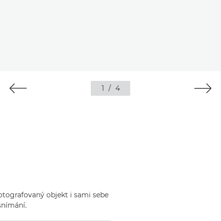
1
/
4
otografovaný objekt i sami sebe
snímání.