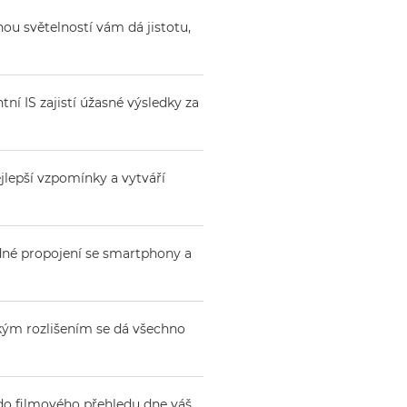
ou světelností vám dá jistotu,
í IS zajistí úžasné výsledky za
jlepší vzpomínky a vytváří
dné propojení se smartphony a
kým rozlišením se dá všechno
do filmového přehledu dne váš