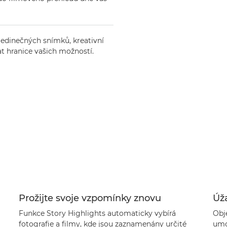
jedinečných snímků, kreativní
at hranice vašich možností.
Prožijte svoje vzpomínky znovu
Úža
Funkce Story Highlights automaticky vybírá
Obj
fotografie a filmy, kde jsou zaznamenány určité
umož