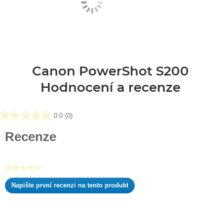
Canon PowerShot S200
Hodnocení a recenze
0.0
(0)
0.0
z
Recenze
5
hvězdiček.
★★★★★
Žádná
Napište první recenzi na tento produkt
hodnota
.
pro
Tato
hodnocení
akce