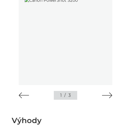
1
/
3
Výhody