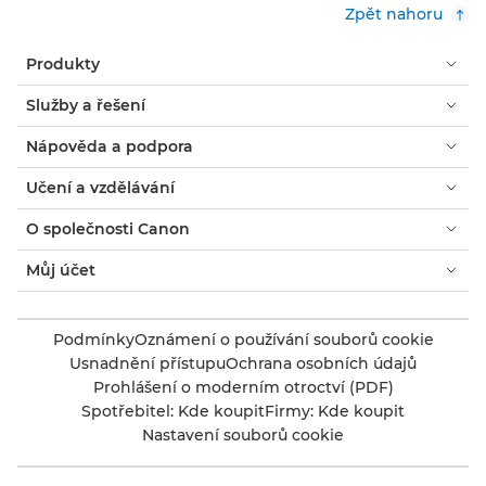
otevře
Zpět nahoru
dialogové
okno.
Produkty
Služby a řešení
Nápověda a podpora
Učení a vzdělávání
O společnosti Canon
Můj účet
Podmínky
Oznámení o používání souborů cookie
Usnadnění přístupu
Ochrana osobních údajů
Prohlášení o moderním otroctví (PDF)
Spotřebitel: Kde koupit
Firmy: Kde koupit
Nastavení souborů cookie