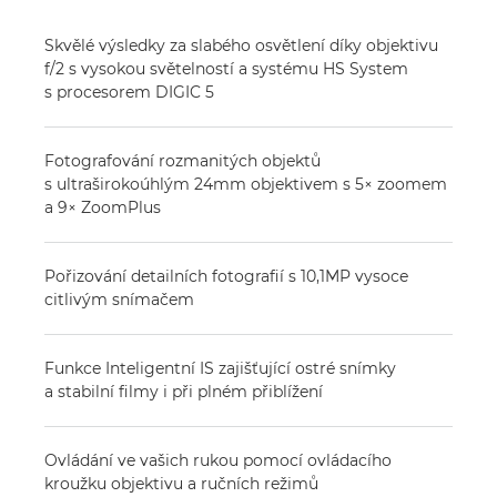
Skvělé výsledky za slabého osvětlení díky objektivu
f/2 s vysokou světelností a systému HS System
s procesorem DIGIC 5
Fotografování rozmanitých objektů
s ultraširokoúhlým 24mm objektivem s 5× zoomem
a 9× ZoomPlus
Pořizování detailních fotografií s 10,1MP vysoce
citlivým snímačem
Funkce Inteligentní IS zajišťující ostré snímky
a stabilní filmy i při plném přiblížení
Ovládání ve vašich rukou pomocí ovládacího
kroužku objektivu a ručních režimů