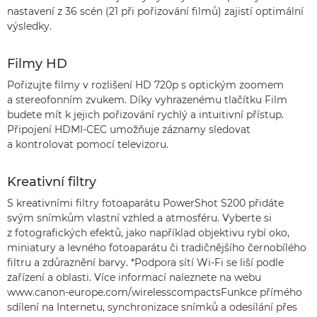
nastavení z 36 scén (21 při pořizování filmů) zajistí optimální
výsledky.
Filmy HD
Pořizujte filmy v rozlišení HD 720p s optickým zoomem
a stereofonním zvukem. Díky vyhrazenému tlačítku Film
budete mít k jejich pořizování rychlý a intuitivní přístup.
Připojení HDMI-CEC umožňuje záznamy sledovat
a kontrolovat pomocí televizoru.
Kreativní filtry
S kreativními filtry fotoaparátu PowerShot S200 přidáte
svým snímkům vlastní vzhled a atmosféru. Vyberte si
z fotografických efektů, jako například objektivu rybí oko,
miniatury a levného fotoaparátu či tradičnějšího černobílého
filtru a zdůraznění barvy. *Podpora sítí Wi-Fi se liší podle
zařízení a oblasti. Více informací naleznete na webu
www.canon-europe.com/wirelesscompactsFunkce přímého
sdílení na Internetu, synchronizace snímků a odesílání přes