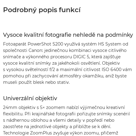
Podrobný popis funkcí
Vysoce kvalitní fotografie nehledě na podmínky
Fotoaparát PowerShot S200 využívá systém HS System od
společnosti Canon: jedinečnou kombinaci vysoce citlivého
snímače a výkonného procesoru DIGIC 5, která zajišťuje
vysoce kvalitní snímky za jakéhokoli osvětlení. Objektiv
s vysokou světelností f/2 a maximální citlivost ISO 6400 vám
pomohou při zachycování atmosféry okamžiku, aniž byste
museli použít blesk nebo stativ.
Univerzální objektiv
24mm objektiv s 5× zoomem nabízí výjimečnou kreativní
flexibilitu. Při krajinářské fotografii pořizujte snímky scenérií
s nádhernou oblohou a všemi detaily v popředí nebo
zaostřete na jednotlivé objekty a přibližte se k dění.
Technologie ZoomPlus zvyšuje výkon zoomu, přičemž