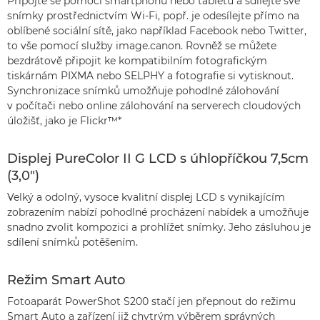
Připojte se pomocí smartphonu nebo tabletu a sdílejte své
snímky prostřednictvím Wi-Fi, popř. je odesílejte přímo na
oblíbené sociální sítě, jako například Facebook nebo Twitter,
to vše pomocí služby image.canon. Rovněž se můžete
bezdrátově připojit ke kompatibilním fotografickým
tiskárnám PIXMA nebo SELPHY a fotografie si vytisknout.
Synchronizace snímků umožňuje pohodlné zálohování
v počítači nebo online zálohování na serverech cloudových
úložišť, jako je Flickr™*
Displej PureColor II G LCD s úhlopříčkou 7,5cm
(3,0")
Velký a odolný, vysoce kvalitní displej LCD s vynikajícím
zobrazením nabízí pohodlné procházení nabídek a umožňuje
snadno zvolit kompozici a prohlížet snímky. Jeho zásluhou je
sdílení snímků potěšením.
Režim Smart Auto
Fotoaparát PowerShot S200 stačí jen přepnout do režimu
Smart Auto a zařízení již chytrým výběrem správných