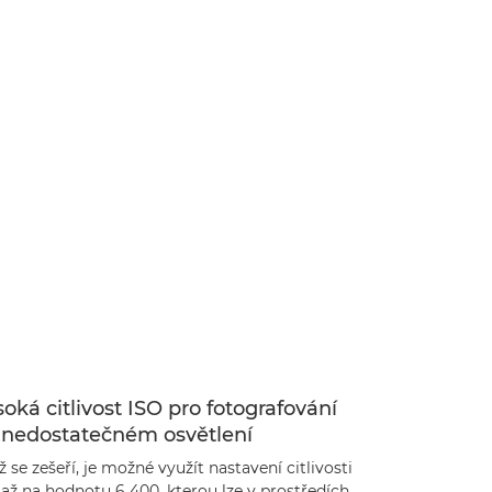
oká citlivost ISO pro fotografování
i nedostatečném osvětlení
 se zešeří, je možné využít nastavení citlivosti
až na hodnotu 6 400, kterou lze v prostředích,