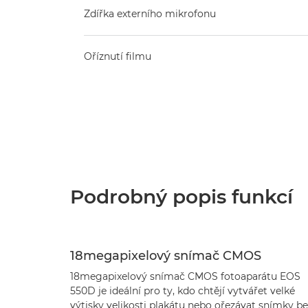
Zdířka externího mikrofonu
Oříznutí filmu
Podrobný popis funkcí
18megapixelový snímač CMOS
18megapixelový snímač CMOS fotoaparátu EOS
550D je ideální pro ty, kdo chtějí vytvářet velké
výtisky velikosti plakátu nebo ořezávat snímky be