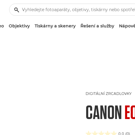
eo
Objektivy
Tiskárny a skenery
Řešení a služby
Nápově
DIGITÁLNÍ ZRCADLOVKY
CANON
E
0.0
(0)