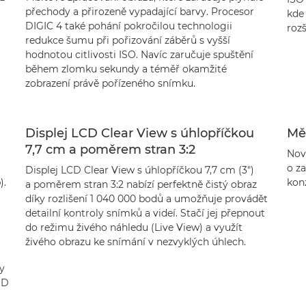
přechody a přirozeně vypadající barvy. Procesor
kde
DIGIC 4 také pohání pokročilou technologii
rozš
redukce šumu při pořizování záběrů s vyšší
hodnotou citlivosti ISO. Navíc zaručuje spuštění
během zlomku sekundy a téměř okamžité
zobrazení právě pořízeného snímku.
Displej LCD Clear View s úhlopříčkou
Měř
7,7 cm a poměrem stran 3:2
Nov
o za
Displej LCD Clear View s úhlopříčkou 7,7 cm (3")
).
kon
a poměrem stran 3:2 nabízí perfektně čistý obraz
díky rozlišení 1 040 000 bodů a umožňuje provádět
detailní kontroly snímků a videí. Stačí jej přepnout
do režimu živého náhledu (Live View) a využít
živého obrazu ke snímání v nezvyklých úhlech.
y
HD