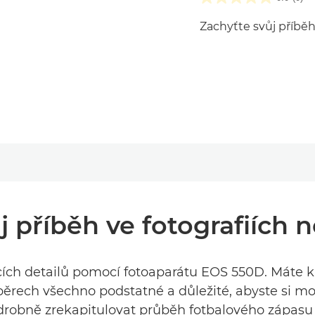
Zachyťte svůj příběh
j příběh ve fotografiích n
ch detailů pomocí fotoaparátu EOS 550D. Máte k dis
běrech všechno podstatné a důležité, abyste si m
drobně zrekapitulovat průběh fotbalového zápasu