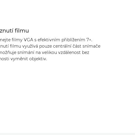
znutí filmu
mejte filmy VGA s efektivním přiblížením 7×.
nutí filmu využívá pouze centrální část snímače
možňuje snímání na velikou vzdálenost bez
osti vyměnit objektiv.