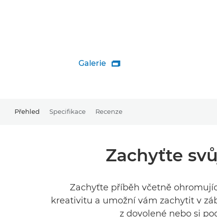
Galerie

Přehled
Specifikace
Recenze
Zachyťte svů
Zachyťte příběh včetně ohromující
kreativitu a umožní vám zachytit v zá
z dovolené nebo si po