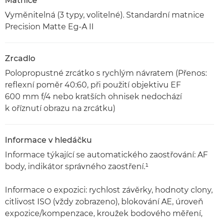
Matnice
Vyměnitelná (3 typy, volitelné). Standardní matnice
Precision Matte Eg-A II
Zrcadlo
Polopropustné zrcátko s rychlým návratem (Přenos:
reflexní poměr 40:60, při použití objektivu EF
600 mm f/4 nebo kratších ohnisek nedochází
k oříznutí obrazu na zrcátku)
Informace v hledáčku
Informace týkající se automatického zaostřování: AF
body, indikátor správného zaostření.¹
Informace o expozici: rychlost závěrky, hodnoty clony,
citlivost ISO (vždy zobrazeno), blokování AE, úroveň
expozice/kompenzace, kroužek bodového měření,