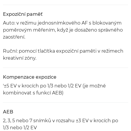
Expoziční paměť
Auto: v režimu jednosnímkového AF s blokovaným
poměrovým měřením, když je dosaženo správného
zaostření.
Ruční: pomocí tlačítka expoziční paměti v režimech
kreativní zóny.
Kompenzace expozice
'±5 EV v krocích po 1/3 nebo 1/2 EV (je možné
kombinovat s funkcí AEB)
AEB
2, 3, 5 nebo 7 snímků v rozsahu ±3 EV v krocích po
1/3 nebo 1/2 EV