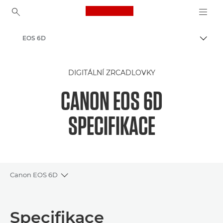
Canon Logo, back to ho
EOS 6D
Přepn
Canon
DIGITÁLNÍ ZRCADLOVKY
CANON EOS 6D
SPECIFIKACE
Canon EOS 6D
Toggle breadcrumbs
Přehled
Specifikace