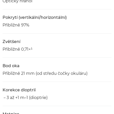
Optický hranol
Pokrytí (vertikální/horizontální)
Přibližně 97%
Zvětšení
Přibližně 0,71×¹
Bod oka
Přibližně 21 mm (od středu čočky okuláru)
Korekce dioptrií
－3 až +1 m–1 (dioptrie)