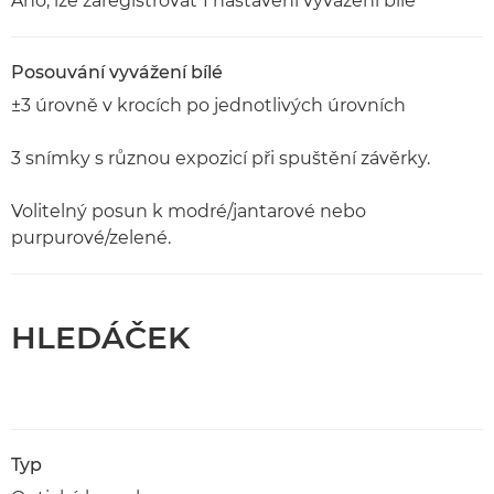
Ano, lze zaregistrovat 1 nastavení vyvážení bílé
Posouvání vyvážení bílé
±3 úrovně v krocích po jednotlivých úrovních
3 snímky s různou expozicí při spuštění závěrky.
Volitelný posun k modré/jantarové nebo
purpurové/zelené.
HLEDÁČEK
Typ