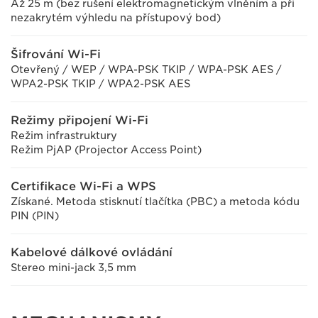
Až 25 m (bez rušení elektromagnetickým vlněním a při
nezakrytém výhledu na přístupový bod)
Šifrování Wi-Fi
Otevřený / WEP / WPA-PSK TKIP / WPA-PSK AES /
WPA2-PSK TKIP / WPA2-PSK AES
Režimy připojení Wi-Fi
Režim infrastruktury
Režim PjAP (Projector Access Point)
Certifikace Wi-Fi a WPS
Získané. Metoda stisknutí tlačítka (PBC) a metoda kódu
PIN (PIN)
Kabelové dálkové ovládání
Stereo mini-jack 3,5 mm