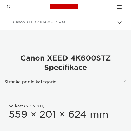
Canon Logo, back to h
Canon XEED 4K600STZ – technické údaje
Přepn
drob
Canon
navi
Canon XEED 4K600STZ
Canon XEED 4K600STZ
Specifikace
Stránka podle kategorie
Velikost (Š × V × H)
559 × 201 × 624 mm