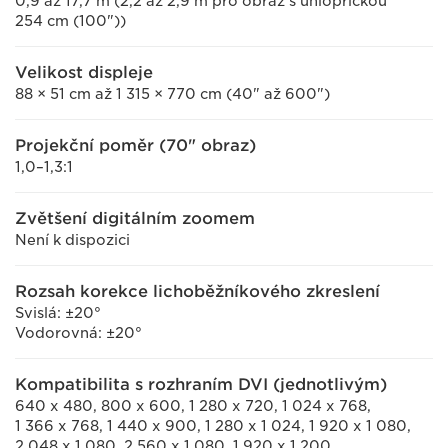
0,9 až 17,7 m (2,2 až 2,9 m pro obraz s úhlopříčkou
254 cm (100"))
Velikost displeje
88 × 51 cm až 1 315 × 770 cm (40" až 600")
Projekční poměr (70" obraz)
1,0–1,3:1
Zvětšení digitálním zoomem
Není k dispozici
Rozsah korekce lichoběžníkového zkreslení
Svislá: ±20°
Vodorovná: ±20°
Kompatibilita s rozhraním DVI (jednotlivým)
640 x 480, 800 x 600, 1 280 x 720, 1 024 x 768,
1 366 x 768, 1 440 x 900, 1 280 x 1 024, 1 920 x 1 080,
2 048 x 1 080, 2 560 x 1 080, 1 920 x 1 200,