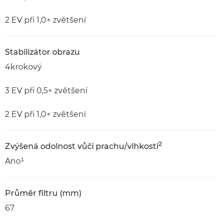
2 EV při 1,0× zvětšení
Stabilizátor obrazu
4krokový
3 EV při 0,5× zvětšení
2 EV při 1,0× zvětšení
2
Zvýšená odolnost vůči prachu/vlhkosti
Ano¹
Průměr filtru (mm)
67