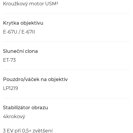
Kroužkový motor USM¹
Krytka objektivu
E-67U / E-67II
Sluneční clona
ET-73
Pouzdro/váček na objektiv
LP1219
Stabilizátor obrazu
4krokový
3 EV při 0,5× zvětšení