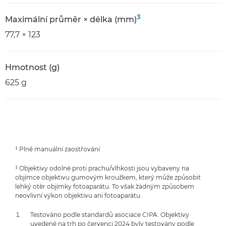
3
Maximální průměr × délka (mm)
77,7 × 123
Hmotnost (g)
625 g
¹ Plně manuální zaostřování
¹ Objektivy odolné proti prachu/vlhkosti jsou vybaveny na
objímce objektivu gumovým kroužkem, který může způsobit
lehký otěr objímky fotoaparátu. To však žádným způsobem
neovlivní výkon objektivu ani fotoaparátu.
Testováno podle standardů asociace CIPA. Objektivy
uvedené na trh po červenci 2024 byly testovány podle