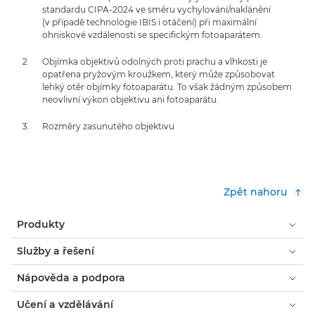
standardu CIPA-2024 ve směru vychylování/naklánění
(v případě technologie IBIS i otáčení) při maximální
ohniskové vzdálenosti se specifickým fotoaparátem.
Objímka objektivů odolných proti prachu a vlhkosti je
opatřena pryžovým kroužkem, který může způsobovat
lehký otěr objímky fotoaparátu. To však žádným způsobem
neovlivní výkon objektivu ani fotoaparátu.
Rozměry zasunutého objektivu
Zpět nahoru
Produkty
Služby a řešení
Nápověda a podpora
Učení a vzdělávání