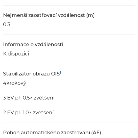
Nejmenší zaostřovací vzdálenost (m)
0.3
Informace o vzdálenosti
K dispozici
1
Stabilizátor obrazu OIS
4krokový
3 EV při 0,5× zvětšení
2 EV při 1,0× zvětšení
Pohon automatického zaostřování (AF)