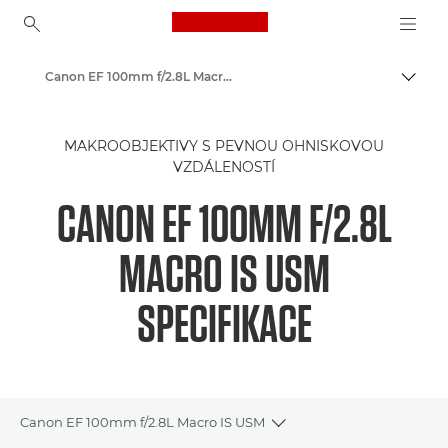
Canon Logo, back to ho
Canon EF 100mm f/2.8L Macro IS USM - Lenses - Camera & Photo lenses
Přepn
Canon
MAKROOBJEKTIVY S PEVNOU OHNISKOVOU
Objektivy Canon
VZDÁLENOSTÍ
CANON EF 100MM F/2.8L
MACRO IS USM
SPECIFIKACE
Canon EF 100mm f/2.8L Macro IS USM
Toggle breadcrumbs