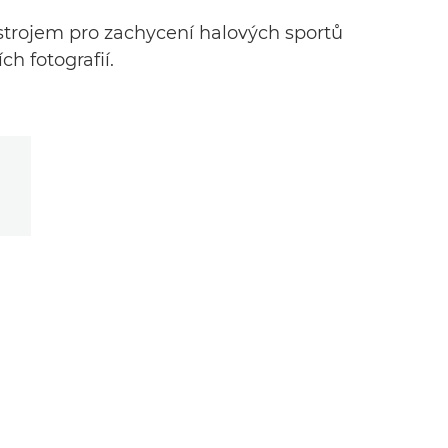
ástrojem pro zachycení halových sportů
h fotografií.