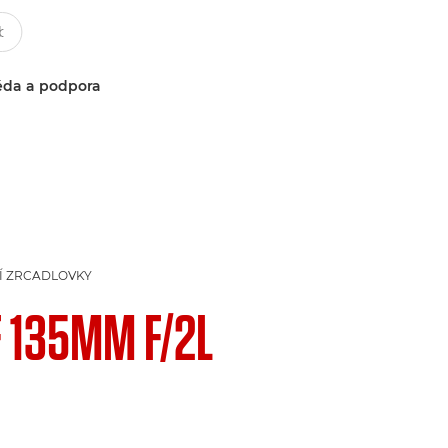
da a podpora
NÍ ZRCADLOVKY
F 135MM F/2L