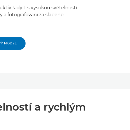
ektiv řady L s vysokou světelností
éty a fotografování za slabého
VÝ MODEL
elností a rychlým