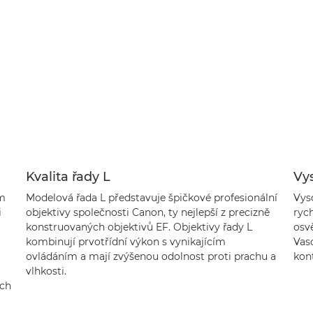
Kvalita řady L
Vys
ům
Modelová řada L představuje špičkové profesionální
Vys
i
objektivy společnosti Canon, ty nejlepší z precizně
ryc
konstruovaných objektivů EF. Objektivy řady L
osvě
kombinují prvotřídní výkon s vynikajícím
Vas
ovládáním a mají zvýšenou odolnost proti prachu a
kon
vlhkosti.
ých