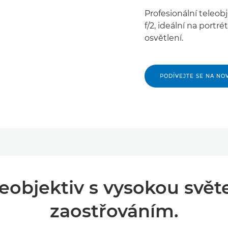
Profesionální teleobj
f/2, ideální na portr
osvětlení.
PODÍVEJTE SE NA NO
leobjektiv s vysokou svět
zaostřováním.