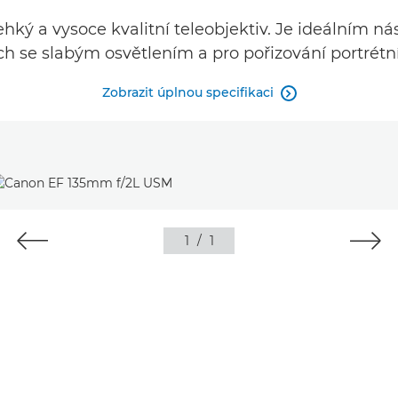
ehký a vysoce kvalitní teleobjektiv. Je ideálním n
 se slabým osvětlením a pro pořizování portrétníc
Zobrazit úplnou specifikaci

1
/
1