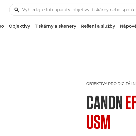
eo
Objektivy
Tiskárny a skenery
Řešení a služby
Nápově
OBJEKTIVY PRO DIGITÁL
CANON
E
USM