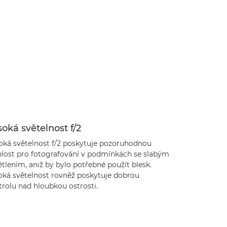
oká světelnost f/2
oká světelnost f/2 poskytuje pozoruhodnou
hlost pro fotografování v podmínkách se slabým
tlením, aniž by bylo potřebné použít blesk.
oká světelnost rovněž poskytuje dobrou
trolu nad hloubkou ostrosti.