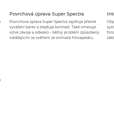
Povrchová úprava Super Spectra
Int
e
Povrchová úprava Super Spectra zajišťuje přesné
Obj
vyvážení barev a zlepšuje kontrast. Také omezuje
sys
vznik závoje a odlesků – běžný problém způsobený
foto
odrážejícím se světlem ze snímače fotoaparátu.
zábl
m