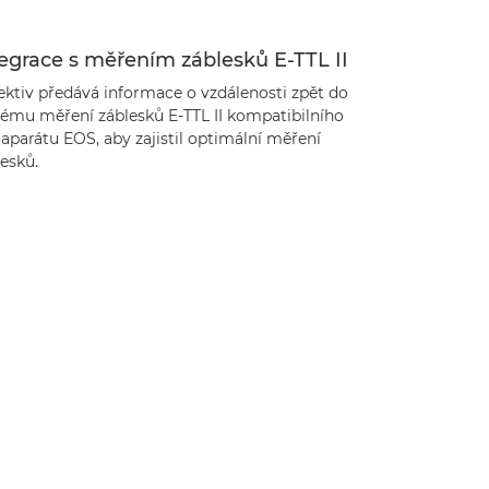
egrace s měřením záblesků E-TTL II
ektiv předává informace o vzdálenosti zpět do
tému měření záblesků E-TTL II kompatibilního
aparátu EOS, aby zajistil optimální měření
esků.