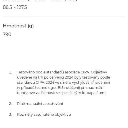
88,5 × 127,5
Hmotnost (g)
790
Testováno podle standardů asociace CIPA. Objektivy
uvedené na trh po červenci 2024 byly testovány podle
standardu CIPA-2024 ve směru vychylování/naklánění
(v případě technologie IBIS i otáčení) při maximální
ohniskové vzdálenosti se specifickým fotoaparátem.
Plně manuální zaostřování
Rozměry zasunutého objektivu