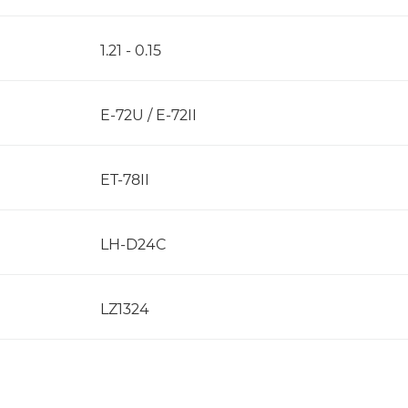
1.21 - 0.15
E-72U / E-72II
ET-78II
LH-D24C
LZ1324