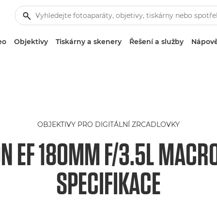
eo
Objektivy
Tiskárny a skenery
Řešení a služby
Nápově
OBJEKTIVY PRO DIGITÁLNÍ ZRCADLOVKY
N EF 180MM F/3.5L MACR
SPECIFIKACE