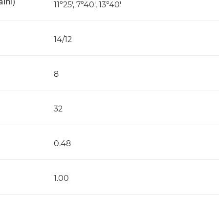
ální)
11°25', 7°40', 13°40'
14/12
8
32
0.48
1.00