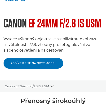
CANON
EF 24MM F/2.8 IS USM
Vysoce výkonný objektiv se stabilizátorem obrazu
a světelností f/2,8, vhodný pro fotografování za
slabého osvětlení a na cestování.
PODÍVEJTE SE NA NOVÝ MODEL
Canon EF 24mm f/2.8 IS USM
Toggle breadcrumbs
Přehled
Přenosný širokoúhlý