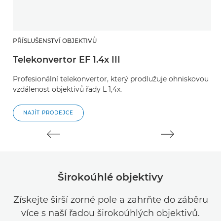
PŘÍSLUŠENSTVÍ OBJEKTIVŮ
P
Telekonvertor EF 1.4x III
T
Profesionální telekonvertor, který prodlužuje ohniskovou
P
vzdálenost objektivů řady L 1,4x.
vz
NAJÍT PRODEJCE
Širokoúhlé objektivy
Získejte širší zorné pole a zahrňte do záběru
více s naší řadou širokoúhlých objektivů.