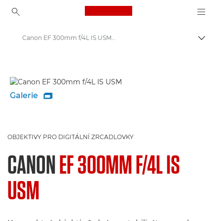
Canon Logo, back to ho
Canon EF 300mm f/4L IS USM - Lenses - Camera & Photo lenses
Přepn
Canon
Objektivy Canon
Galerie

OBJEKTIVY PRO DIGITÁLNÍ ZRCADLOVKY
CANON
EF 300MM F/4L IS
USM