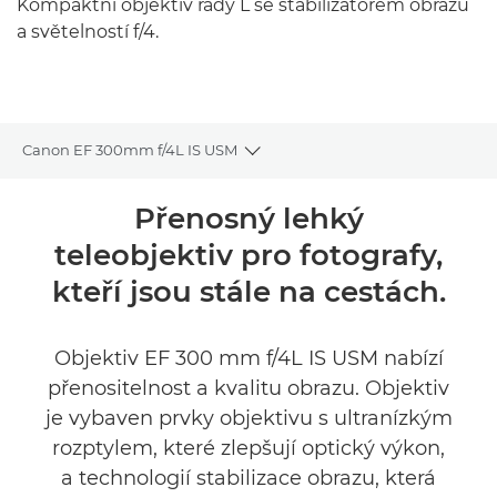
Kompaktní objektiv řady L se stabilizátorem obrazu
a světelností f/4.
Canon EF 300mm f/4L IS USM
Toggle breadcrumbs
Přehled
Přenosný lehký
teleobjektiv pro fotografy,
Specifikace
kteří jsou stále na cestách.
Objektiv EF 300 mm f/4L IS USM nabízí
přenositelnost a kvalitu obrazu. Objektiv
je vybaven prvky objektivu s ultranízkým
rozptylem, které zlepšují optický výkon,
a technologií stabilizace obrazu, která