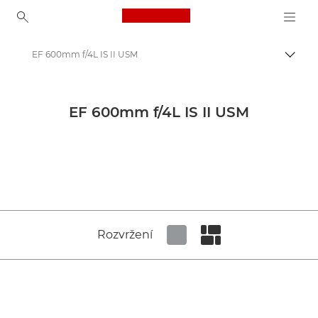
Canon Logo, back to ho
EF 600mm f/4L IS II USM
Přepn
Canon
Objektivy Canon
EF 600mm f/4L IS II USM
Canon EF 600mm f/4L IS II USM - Lenses - Camera & Photo lenses
Rozvržení
Set tiled view
Set masonry view