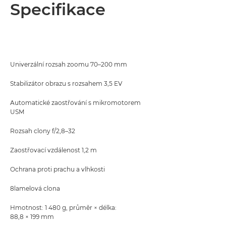
Přehled
Specifikace
Specifikace
Univerzální rozsah zoomu 70–200 mm
Stabilizátor obrazu s rozsahem 3,5 EV
Automatické zaostřování s mikromotorem
USM
Rozsah clony f/2,8–32
Zaostřovací vzdálenost 1,2 m
Ochrana proti prachu a vlhkosti
8lamelová clona
Hmotnost: 1 480 g, průměr × délka:
88,8 × 199 mm