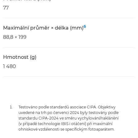
77
6
Maximální průměr × délka (mm)
88,8 × 199
Hmotnost (g)
1 480
Testováno podle standardů asociace CIPA. Objektivy
uvedené na trh po červenci 2024 byly testovány podle
standardu CIPA-2024 ve směru vychylování/naklánění
(v případě technologie IBIS i otáčení) při maximální
ohniskové vzdálenosti se specifickým fotoaparátem.