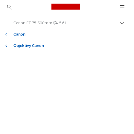
Canon Logo, back to ho
Canon EF 75-300mm f/4-5.6 III USM - Lenses - Camera & Photo lenses
Přepn
Canon
Objektivy Canon