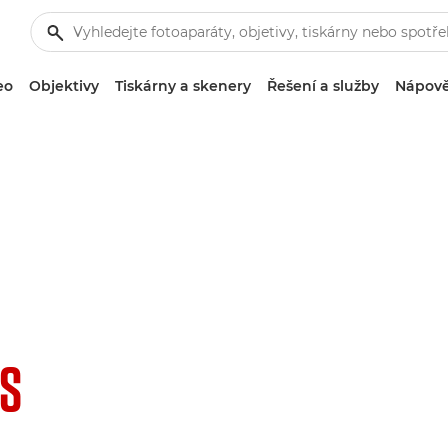
eo
Objektivy
Tiskárny a skenery
Řešení a služby
Nápově
IS