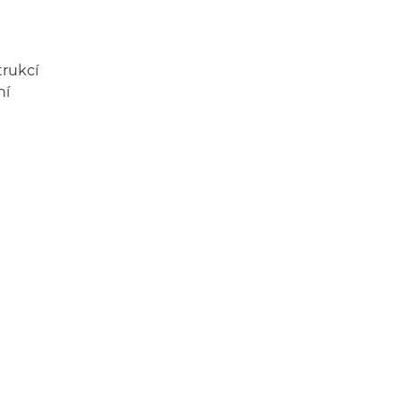
trukcí
ní