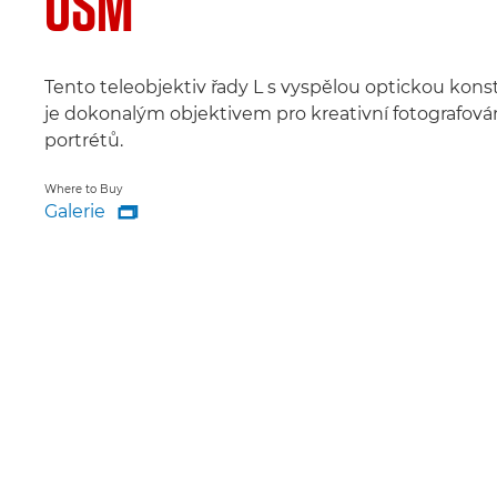
USM
Tento teleobjektiv řady L s vyspělou optickou kons
je dokonalým objektivem pro kreativní fotografová
portrétů.
Where to Buy
Galerie

Galerie