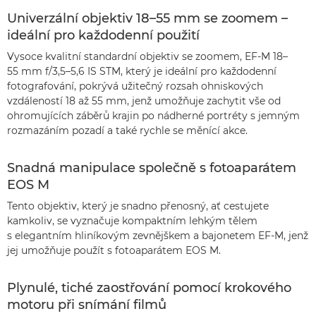
Univerzální objektiv 18–55 mm se zoomem –
ideální pro každodenní použití
Vysoce kvalitní standardní objektiv se zoomem, EF-M 18–
55 mm f/3,5–5,6 IS STM, který je ideální pro každodenní
fotografování, pokrývá užitečný rozsah ohniskových
vzdáleností 18 až 55 mm, jenž umožňuje zachytit vše od
ohromujících záběrů krajin po nádherné portréty s jemným
rozmazáním pozadí a také rychle se měnící akce.
Snadná manipulace společně s fotoaparátem
EOS M
Tento objektiv, který je snadno přenosný, ať cestujete
kamkoliv, se vyznačuje kompaktním lehkým tělem
s elegantním hliníkovým zevnějškem a bajonetem EF-M, jenž
jej umožňuje použít s fotoaparátem EOS M.
Plynulé, tiché zaostřování pomocí krokového
motoru při snímání filmů