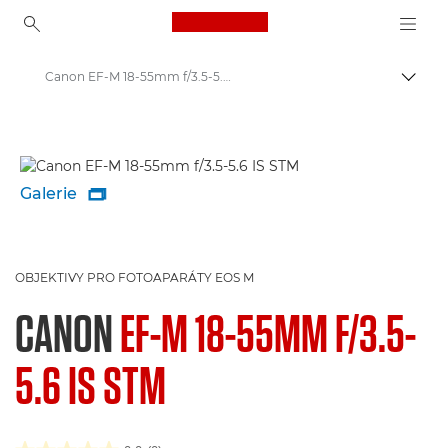
Canon Logo, back to ho
Canon EF-M 18-55mm f/3.5-5.6 IS STM - Lenses - Camera & Photo lenses
Přepn
Canon
Objektivy Canon
Galerie

OBJEKTIVY PRO FOTOAPARÁTY EOS M
CANON
EF-M 18-55MM F/3.5-
5.6 IS STM