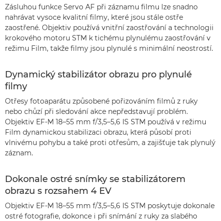
Zásluhou funkce Servo AF při záznamu filmu lze snadno
nahrávat vysoce kvalitní filmy, které jsou stále ostře
zaostřené. Objektiv používá vnitřní zaostřování a technologii
krokového motoru STM k tichému plynulému zaostřování v
režimu Film, takže filmy jsou plynulé s minimální neostrostí.
Dynamický stabilizátor obrazu pro plynulé
filmy
Otřesy fotoaparátu způsobené pořizováním filmů z ruky
nebo chůzí při sledování akce nepředstavují problém.
Objektiv EF-M 18–55 mm f/3,5–5,6 IS STM používá v režimu
Film dynamickou stabilizaci obrazu, která působí proti
vlnivému pohybu a také proti otřesům, a zajišťuje tak plynulý
záznam.
Dokonale ostré snímky se stabilizátorem
obrazu s rozsahem 4 EV
Objektiv EF-M 18–55 mm f/3,5–5,6 IS STM poskytuje dokonale
ostré fotografie, dokonce i při snímání z ruky za slabého