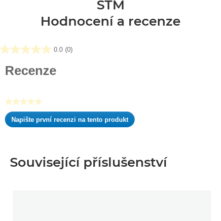
STM
Hodnocení a recenze
0.0
(0)
0.0
z
Recenze
5
hvězdiček.
★★★★★
Žádná
Napište první recenzi na tento produkt
hodnota
.
pro
Tato
hodnocení
akce
otevře
Související příslušenství
dialogové
okno.