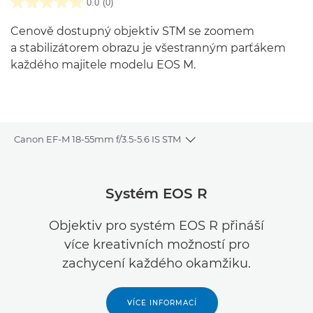
0.0
(0)
Cenově dostupný objektiv STM se zoomem
a stabilizátorem obrazu je všestranným parťákem
každého majitele modelu EOS M.
Canon EF-M 18-55mm f/3.5-5.6 IS STM
Toggle breadcrumbs
Přehled
Systém EOS R
Specifikace
Objektiv pro systém EOS R přináší
více kreativních možností pro
Recenze
zachycení každého okamžiku.
VÍCE INFORMACÍ