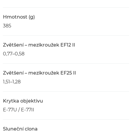
Hmotnost (g)
385
Zvětšení – mezikroužek EF12 II
0,77–0,58
Zvětšení – mezikroužek EF25 II
1,51–1,28
Krytka objektivu
E-77U / E-77II
Sluneční clona