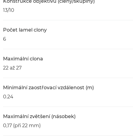
Konstrukce objektivu (členy/skupiny)
13/10
Počet lamel clony
6
Maximální clona
22 až 27
Minimální zaostřovací vzdálenost (m)
0.24
Maximální zvětšení (násobek)
0,17 (při 22 mm)