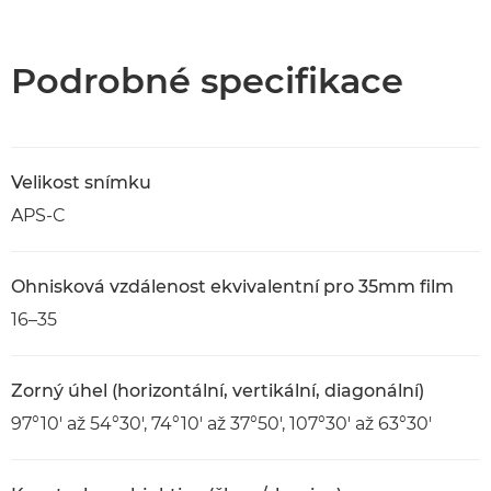
Přehled
Specifikace
Podrobné specifikace
Velikost snímku
APS-C
Ohnisková vzdálenost ekvivalentní pro 35mm film
16–35
Zorný úhel (horizontální, vertikální, diagonální)
97°10' až 54°30', 74°10' až 37°50', 107°30' až 63°30'