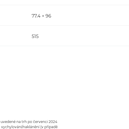
77.4 × 96
515
 uvedené na trh po červenci 2024
vychylování/naklánění (v případě