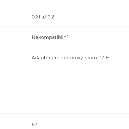
0,61 až 0,21¹
Nekompatibilní
Adaptér pro motorový zoom PZ-E1
67