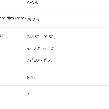
APS-C
5mm film (mm)
29-216
ální)
64° 30' - 9° 30',
45° 30' - 6° 20',
74° 20' -11° 30'
16/12
7