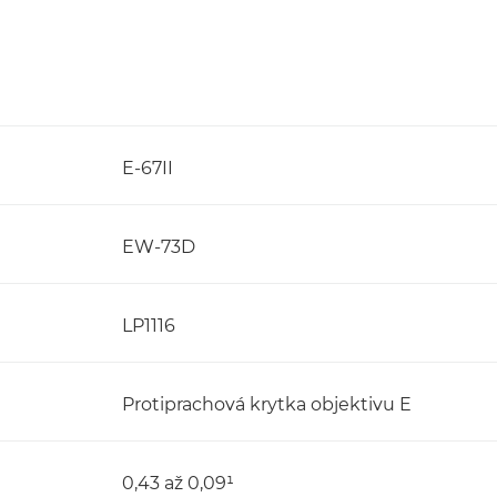
E-67II
EW-73D
LP1116
Protiprachová krytka objektivu E
0,43 až 0,09¹