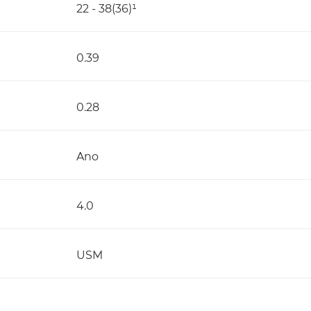
22 - 38(36)¹
0.39
0.28
Ano
4.0
USM