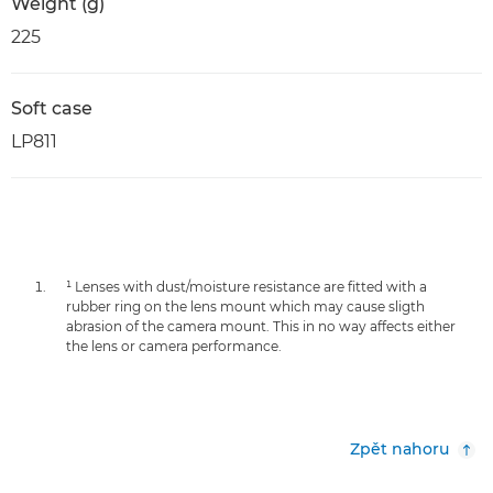
Weight (g)
225
Soft case
LP811
¹ Lenses with dust/moisture resistance are fitted with a
rubber ring on the lens mount which may cause sligth
abrasion of the camera mount. This in no way affects either
the lens or camera performance.
Zpět nahoru