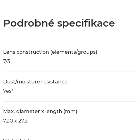
Přehled
Specifikace
Podrobné specifikace
Lens construction (elements/groups)
7/3
Dust/moisture resistance
Yes¹
Max. diameter x length (mm)
72.0 x 27.2