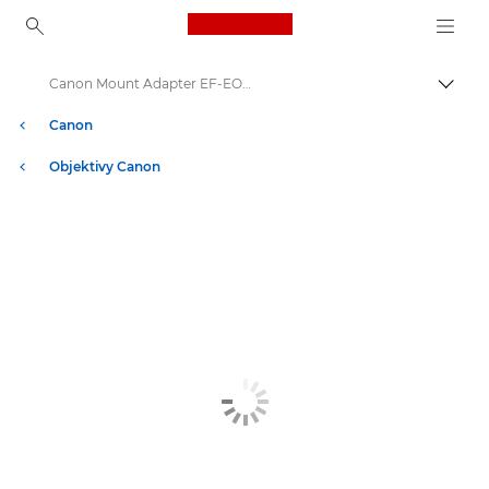
Canon Logo, back to ho
Canon Mount Adapter EF-EOS M - Lenses - Camera & Photo lenses
Přepn
Canon
Objektivy Canon