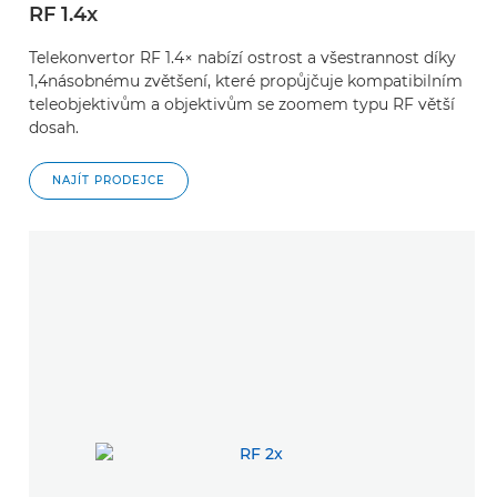
RF 1.4x
Telekonvertor RF 1.4× nabízí ostrost a všestrannost díky
1,4násobnému zvětšení, které propůjčuje kompatibilním
teleobjektivům a objektivům se zoomem typu RF větší
dosah.
NAJÍT PRODEJCE