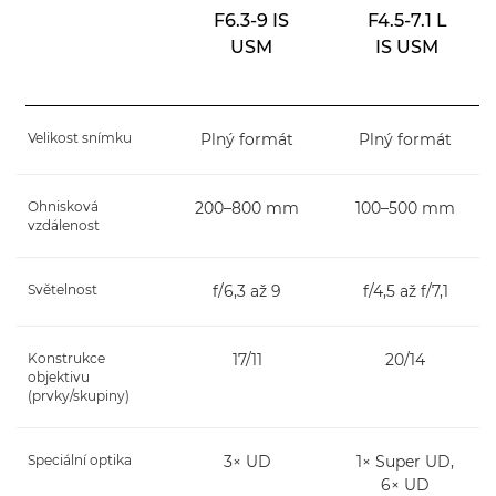
F6.3-9 IS
F4.5-7.1 L
USM
IS USM
Velikost snímku
Plný formát
Plný formát
Ohnisková
200–800 mm
100–500 mm
vzdálenost
Světelnost
f/6,3 až 9
f/4,5 až f/7,1
Konstrukce
17/11
20/14
objektivu
(prvky/skupiny)
Speciální optika
3× UD
1× Super UD,
6× UD