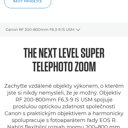
NAJÍT PRODEJCE
Canon RF 200-800mm F6.3-9 IS USM
Toggle breadcrumbs
Přehled
THE NEXT LEVEL
SUPER
Specifikace
TELEPHOTO ZOOM
Galerie
Zachyťte vzdálené objekty výkonem, o kterém
Recenze
jste si nikdy nemysleli, že je možný. Objektiv
RF 200-800mm F6.3-9 IS USM spojuje
Podpora
proslulou optickou zdatnost společnosti
Canon s praktickým objektivem a harmonicky
spolupracuje s fotoaparátem řady EOS R.
Nabízí flexibilní rozsah zoomu 200–800 mm,