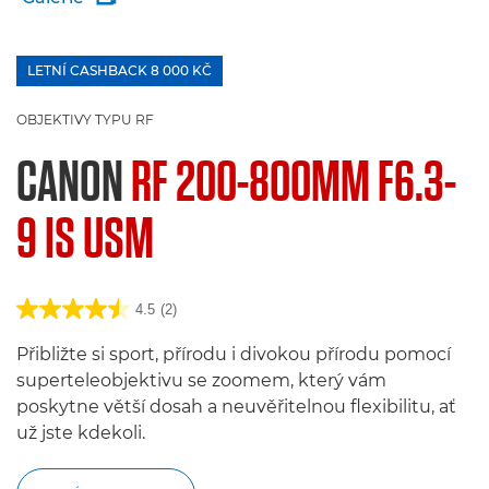
LETNÍ CASHBACK 8 000 KČ
£100 Bargeld zurück
OBJEKTIVY TYPU RF
CANON
RF 200-800MM F6.3-
9 IS USM
4.5
(2)
Přibližte si sport, přírodu i divokou přírodu pomocí
superteleobjektivu se zoomem, který vám
poskytne větší dosah a neuvěřitelnou flexibilitu, ať
už jste kdekoli.