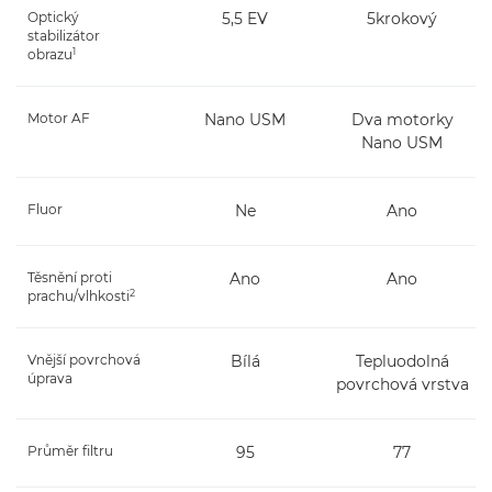
Optický
5,5 EV
5krokový
stabilizátor
1
obrazu
Motor AF
Nano USM
Dva motorky
Nano USM
Fluor
Ne
Ano
Těsnění proti
Ano
Ano
2
prachu/vlhkosti
Vnější povrchová
Bílá
Tepluodolná
úprava
povrchová vrstva
Průměr filtru
95
77