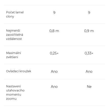
Počet lamel
9
9
clony
Nejmenší
0,8 m
0,9 m
zaostřitelná
vzdálenost
Maximální
0,25×
0,33×
zvětšení
Ovládací kroužek
Ano
Ano
Nastavení
Ano
Ne
utahovacího
momentu
zoomu