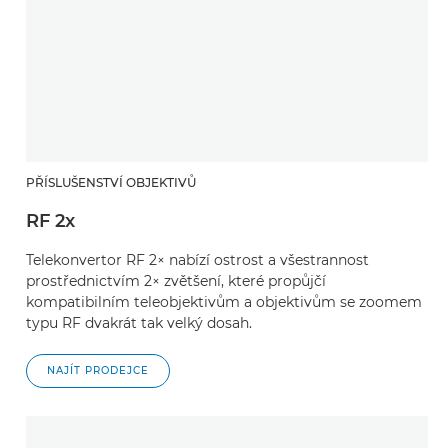
PŘÍSLUŠENSTVÍ OBJEKTIVŮ
RF 2x
Telekonvertor RF 2× nabízí ostrost a všestrannost
prostřednictvím 2× zvětšení, které propůjčí
kompatibilním teleobjektivům a objektivům se zoomem
typu RF dvakrát tak velký dosah.
NAJÍT PRODEJCE