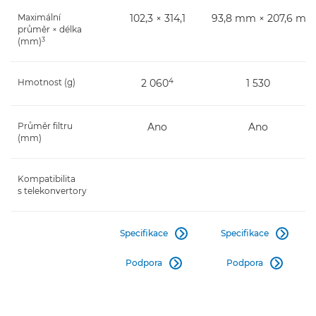
Maximální
102,3 × 314,1
93,8 mm × 207,6 m
průměr × délka
3
(mm)
4
Hmotnost (g)
2 060
1 530
Průměr filtru
Ano
Ano
(mm)
Kompatibilita
s telekonvertory
Specifikace
Specifikace


Podpora
Podpora

