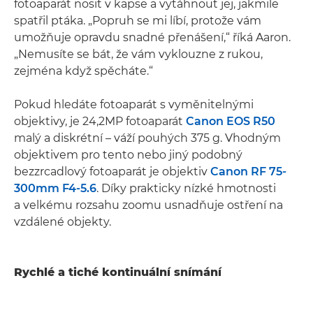
fotoaparát nosit v kapse a vytáhnout jej, jakmile
spatřil ptáka. „Popruh se mi líbí, protože vám
umožňuje opravdu snadné přenášení,“ říká Aaron.
„Nemusíte se bát, že vám vyklouzne z rukou,
zejména když spěcháte.“
Pokud hledáte fotoaparát s vyměnitelnými
objektivy, je 24,2MP fotoaparát
Canon EOS R50
malý a diskrétní – váží pouhých 375 g. Vhodným
objektivem pro tento nebo jiný podobný
bezzrcadlový fotoaparát je objektiv
Canon RF 75-
300mm F4-5.6
. Díky prakticky nízké hmotnosti
a velkému rozsahu zoomu usnadňuje ostření na
vzdálené objekty.
Rychlé a tiché kontinuální snímání