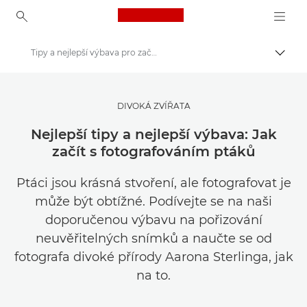
Canon Logo, back to ho
Tipy a nejlepší výbava pro začátečníky na fotografování ptáků
Přepn
Canon
Get Inspired | Tipy pro fotografování a příručka pro nákup
DIVOKÁ ZVÍŘATA
Tipy a techniky pro fotografování a tisk
Nejlepší tipy a nejlepší výbava: Jak
začít s fotografováním ptáků
Ptáci jsou krásná stvoření, ale fotografovat je
může být obtížné. Podívejte se na naši
doporučenou výbavu na pořizování
neuvěřitelných snímků a naučte se od
fotografa divoké přírody Aarona Sterlinga, jak
na to.