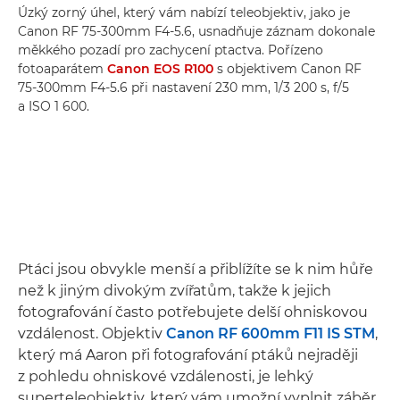
Úzký zorný úhel, který vám nabízí teleobjektiv, jako je
Canon RF 75-300mm F4-5.6, usnadňuje záznam dokonale
měkkého pozadí pro zachycení ptactva. Pořízeno
fotoaparátem
Canon EOS R100
s objektivem Canon RF
75-300mm F4-5.6 při nastavení 230 mm, 1/3 200 s, f/5
a ISO 1 600.
Ptáci jsou obvykle menší a přiblížíte se k nim hůře
než k jiným divokým zvířatům, takže k jejich
fotografování často potřebujete delší ohniskovou
vzdálenost. Objektiv
Canon RF 600mm F11 IS STM
,
který má Aaron při fotografování ptáků nejraději
z pohledu ohniskové vzdálenosti, je lehký
superteleobjektiv, který vám umožní vyplnit záběr