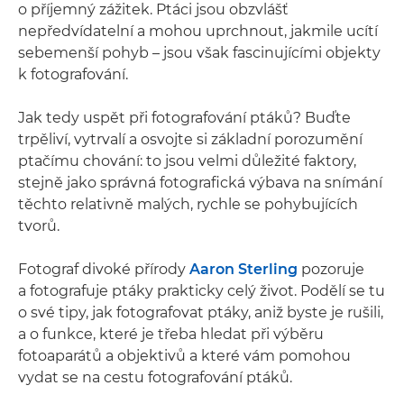
o příjemný zážitek. Ptáci jsou obzvlášť
nepředvídatelní a mohou uprchnout, jakmile ucítí
sebemenší pohyb – jsou však fascinujícími objekty
k fotografování.
Jak tedy uspět při fotografování ptáků? Buďte
trpěliví, vytrvalí a osvojte si základní porozumění
ptačímu chování: to jsou velmi důležité faktory,
stejně jako správná fotografická výbava na snímání
těchto relativně malých, rychle se pohybujících
tvorů.
Fotograf divoké přírody
Aaron Sterling
pozoruje
a fotografuje ptáky prakticky celý život. Podělí se tu
o své tipy, jak fotografovat ptáky, aniž byste je rušili,
a o funkce, které je třeba hledat při výběru
fotoaparátů a objektivů a které vám pomohou
vydat se na cestu fotografování ptáků.