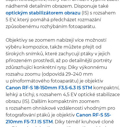
nádherně detailním obrazem. Disponuje také
optickým stabilizátorem obrazu
(IS) s rozsahem
5 EV, který pomáhá předcházet rozmazání
způsobenému rozhýbáním fotoaparátu.
Objektivy se zoomem nabízejí více možností
výběru kompozice, takže můžete přejít od
širokých snímků, které zachycují ptáky v jejich
přirozeném prostředí, až po detailnější portréty
zdůrazňující konkrétní rysy. Díky výkonnému
rozsahu zoomu (odpovídá 29–240 mm
u plnoformátového fotoaparátu) je objektiv
Canon RF-S 18-150mm F3.5-6.3 IS STM
kompaktní,
lehký a tichý, s rozsahem 4,5 EV optické stabilizace
obrazu (IS). Dalším kompaktním zoomem
s rozsahem ohniskové vzdálenosti vhodným pro
fotografování ptáků je objektiv
Canon RF-S 55-
210mm F5-7.1 IS STM
. Díky téměř kruhové cloně