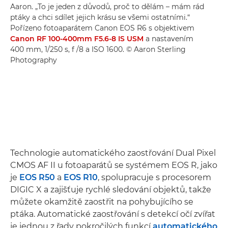
Aaron. „To je jeden z důvodů, proč to dělám – mám rád
ptáky a chci sdílet jejich krásu se všemi ostatními.“
Pořízeno fotoaparátem Canon EOS R6 s objektivem
Canon RF 100-400mm F5.6-8 IS USM
a nastavením
400 mm, 1/250 s, f /8 a ISO 1600. © Aaron Sterling
Photography
Technologie automatického zaostřování Dual Pixel
CMOS AF II u fotoaparátů se systémem EOS R, jako
je
EOS R50
a
EOS R10
, spolupracuje s procesorem
DIGIC X a zajišťuje rychlé sledování objektů, takže
můžete okamžitě zaostřit na pohybujícího se
ptáka. Automatické zaostřování s detekcí očí zvířat
je jednou z řady pokročilých funkcí
automatického