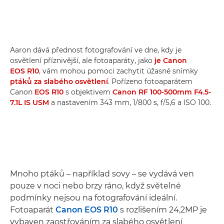
Aaron dává přednost fotografování ve dne, kdy je
osvětlení příznivější, ale fotoaparáty, jako
je Canon
EOS R10
, vám mohou pomoci zachytit úžasné snímky
ptáků za slabého osvětlení
. Pořízeno fotoaparátem
Canon
EOS R10
s objektivem
Canon RF 100-500mm F4.5-
7.1L IS USM
a nastavením 343 mm, 1/800 s, f/5,6 a ISO 100.
Mnoho ptáků – například sovy – se vydává ven
pouze v noci nebo brzy ráno, když světelné
podmínky nejsou na fotografování ideální.
Fotoaparát
Canon EOS R10
s rozlišením 24,2MP je
vybaven zaostřováním za slabého osvětlení