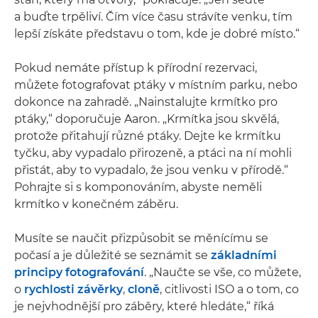
a buďte trpěliví. Čím více času strávíte venku, tím
lepší získáte představu o tom, kde je dobré místo.“
Pokud nemáte přístup k přírodní rezervaci,
můžete fotografovat ptáky v místním parku, nebo
dokonce na zahradě. „Nainstalujte krmítko pro
ptáky,“ doporučuje Aaron. „Krmítka jsou skvělá,
protože přitahují různé ptáky. Dejte ke krmítku
tyčku, aby vypadalo přirozeně, a ptáci na ní mohli
přistát, aby to vypadalo, že jsou venku v přírodě.“
Pohrajte si s komponováním, abyste neměli
krmítko v konečném záběru.
Musíte se naučit přizpůsobit se měnícímu se
počasí a je důležité se seznámit se
základními
principy fotografování
. „Naučte se vše, co můžete,
o
rychlosti závěrky
,
cloně
, citlivosti ISO a o tom, co
je nejvhodnější pro záběry, které hledáte,“ říká