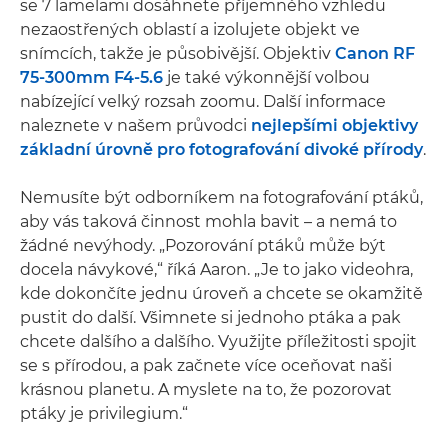
se 7 lamelami dosáhnete příjemného vzhledu
nezaostřených oblastí a izolujete objekt ve
snímcích, takže je působivější. Objektiv
Canon RF
75-300mm F4-5.6
je také výkonnější volbou
nabízející velký rozsah zoomu. Další informace
naleznete v našem průvodci
nejlepšími objektivy
základní úrovně pro fotografování divoké přírody
.
Nemusíte být odborníkem na fotografování ptáků,
aby vás taková činnost mohla bavit – a nemá to
žádné nevýhody. „Pozorování ptáků může být
docela návykové,“ říká Aaron. „Je to jako videohra,
kde dokončíte jednu úroveň a chcete se okamžitě
pustit do další. Všimnete si jednoho ptáka a pak
chcete dalšího a dalšího. Využijte příležitosti spojit
se s přírodou, a pak začnete více oceňovat naši
krásnou planetu. A myslete na to, že pozorovat
ptáky je privilegium.“