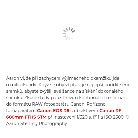
Aaron ví, že při zachycení výjimečného okamžiku jde
o milisekundy. Když se objeví pták, je nejlepší pořídit sérii
snímků, abyste zvýšili své šance na získání dokonalého
snímku. Zkuste tedy použít režim kontinuálního snímání
do formátu RAW fotoaparátu Canon. Pořízeno
fotoaparátem
Canon EOS R6
s objektivem
Canon RF
600mm F11 IS STM
při nastavení 1/320 s, f/11 a ISO 2500. ©
Aaron Sterling Photography