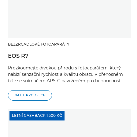
BEZZRCADLOVÉ FOTOAPARÁTY
EOS R7
Prozkoumejte divokou přírodu s fotoaparátem, který
nabízí senzační rychlost a kvalitu obrazu v přenosném
těle se snímačem APS-C navrženém pro budoucnost.
NAJÍT PRODEJCE
LETNÍ CASHBACK 1 500 KČ