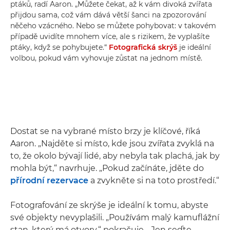
ptáků, radí Aaron. „Můžete čekat, až k vám divoká zvířata
přijdou sama, což vám dává větší šanci na zpozorování
něčeho vzácného. Nebo se můžete pohybovat: v takovém
případě uvidíte mnohem více, ale s rizikem, že vyplašíte
ptáky, když se pohybujete.“
Fotografická skrýš
je ideální
volbou, pokud vám vyhovuje zůstat na jednom místě.
Dostat se na vybrané místo brzy je klíčové, říká
Aaron. „Najděte si místo, kde jsou zvířata zvyklá na
to, že okolo bývají lidé, aby nebyla tak plachá, jak by
mohla být,“ navrhuje. „Pokud začínáte, jděte do
přírodní rezervace
a zvykněte si na toto prostředí.“
Fotografování ze skrýše je ideální k tomu, abyste
své objekty nevyplašili. „Používám malý kamuflážní
stan, který má otvory,“ pokračuje. „Jen seďte