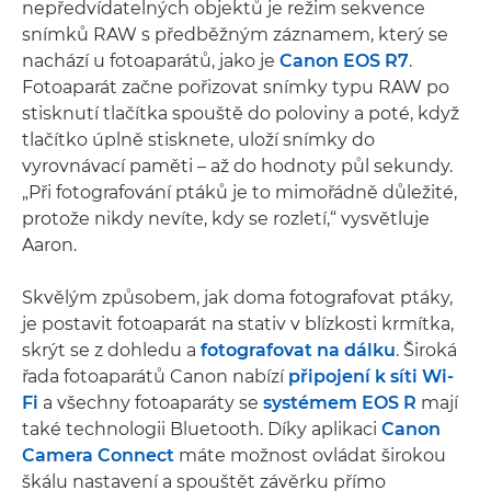
nepředvídatelných objektů je režim sekvence
snímků RAW s předběžným záznamem, který se
nachází u fotoaparátů, jako je
Canon EOS R7
.
Fotoaparát začne pořizovat snímky typu RAW po
stisknutí tlačítka spouště do poloviny a poté, když
tlačítko úplně stisknete, uloží snímky do
vyrovnávací paměti – až do hodnoty půl sekundy.
„Při fotografování ptáků je to mimořádně důležité,
protože nikdy nevíte, kdy se rozletí,“ vysvětluje
Aaron.
Skvělým způsobem, jak doma fotografovat ptáky,
je postavit fotoaparát na stativ v blízkosti krmítka,
skrýt se z dohledu a
fotografovat na dálku
. Široká
řada fotoaparátů Canon nabízí
připojení k síti Wi-
Fi
a všechny fotoaparáty se
systémem EOS R
mají
také technologii Bluetooth. Díky aplikaci
Canon
Camera Connect
máte možnost ovládat širokou
škálu nastavení a spouštět závěrku přímo