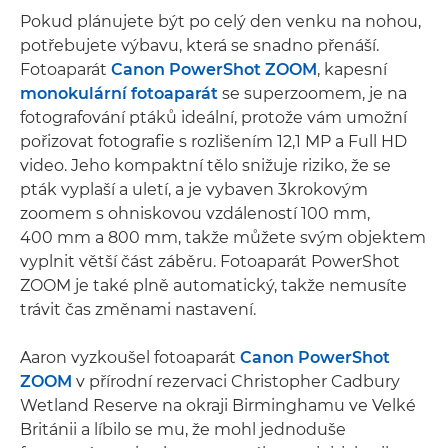
Pokud plánujete být po celý den venku na nohou,
potřebujete výbavu, která se snadno přenáší.
Fotoaparát
Canon PowerShot ZOOM
, kapesní
monokulární fotoaparát
se superzoomem, je na
fotografování ptáků ideální, protože vám umožní
pořizovat fotografie s rozlišením 12,1 MP a Full HD
video. Jeho kompaktní tělo snižuje riziko, že se
pták vyplaší a uletí, a je vybaven 3krokovým
zoomem s ohniskovou vzdáleností 100 mm,
400 mm a 800 mm, takže můžete svým objektem
vyplnit větší část záběru. Fotoaparát PowerShot
ZOOM je také plně automatický, takže nemusíte
trávit čas změnami nastavení.
Aaron vyzkoušel fotoaparát
Canon PowerShot
ZOOM
v přírodní rezervaci Christopher Cadbury
Wetland Reserve na okraji Birminghamu ve Velké
Británii a líbilo se mu, že mohl jednoduše