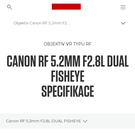
Canon Logo, back to ho
Objektiv Canon RF 5.2mm F2.8L dual fisheye
Přepn
Canon
OBJEKTIV VR TYPU RF
Objektivy Canon
CANON RF 5.2MM F2.8L DUAL
Objektiv Canon RF 5.2mm F2.8L dual fisheye
FISHEYE
SPECIFIKACE
Canon RF 5.2mm F2.8L DUAL FISHEYE
Toggle breadcrumbs