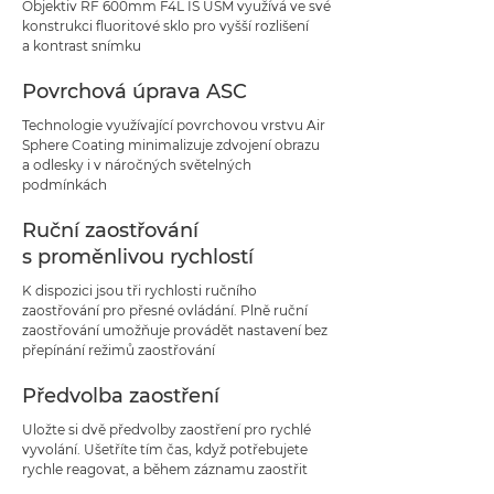
Objektiv RF 600mm F4L IS USM využívá ve své
konstrukci fluoritové sklo pro vyšší rozlišení
a kontrast snímku
Povrchová úprava ASC
Technologie využívající povrchovou vrstvu Air
Sphere Coating minimalizuje zdvojení obrazu
a odlesky i v náročných světelných
podmínkách
Ruční zaostřování
s proměnlivou rychlostí
K dispozici jsou tři rychlosti ručního
zaostřování pro přesné ovládání. Plně ruční
zaostřování umožňuje provádět nastavení bez
přepínání režimů zaostřování
Předvolba zaostření
Uložte si dvě předvolby zaostření pro rychlé
vyvolání. Ušetříte tím čas, když potřebujete
rychle reagovat, a během záznamu zaostřit