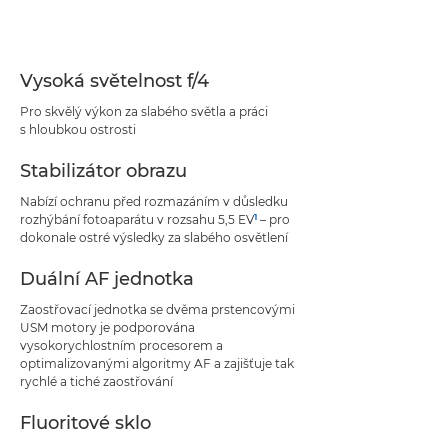
Specifikace
Podpora
Vysoká světelnost f/4
Pro skvělý výkon za slabého světla a práci
s hloubkou ostrosti
Stabilizátor obrazu
Nabízí ochranu před rozmazáním v důsledku
1
rozhýbání fotoaparátu v rozsahu 5,5 EV
– pro
dokonale ostré výsledky za slabého osvětlení
Duální AF jednotka
Zaostřovací jednotka se dvěma prstencovými
USM motory je podporována
vysokorychlostním procesorem a
optimalizovanými algoritmy AF a zajišťuje tak
rychlé a tiché zaostřování
Fluoritové sklo