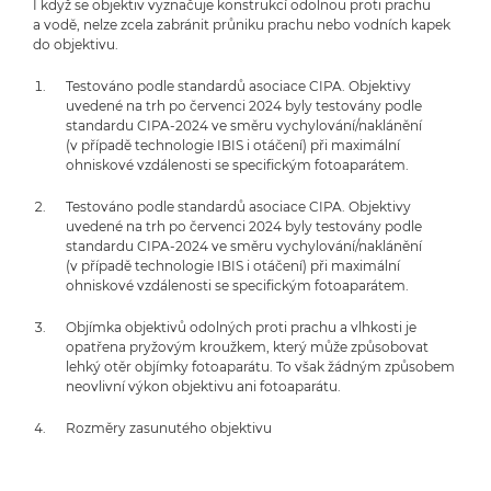
I když se objektiv vyznačuje konstrukcí odolnou proti prachu
a vodě, nelze zcela zabránit průniku prachu nebo vodních kapek
do objektivu.
Testováno podle standardů asociace CIPA. Objektivy
uvedené na trh po červenci 2024 byly testovány podle
standardu CIPA-2024 ve směru vychylování/naklánění
(v případě technologie IBIS i otáčení) při maximální
ohniskové vzdálenosti se specifickým fotoaparátem.
Testováno podle standardů asociace CIPA. Objektivy
uvedené na trh po červenci 2024 byly testovány podle
standardu CIPA-2024 ve směru vychylování/naklánění
(v případě technologie IBIS i otáčení) při maximální
ohniskové vzdálenosti se specifickým fotoaparátem.
Objímka objektivů odolných proti prachu a vlhkosti je
opatřena pryžovým kroužkem, který může způsobovat
lehký otěr objímky fotoaparátu. To však žádným způsobem
neovlivní výkon objektivu ani fotoaparátu.
Rozměry zasunutého objektivu