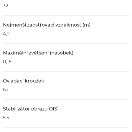
32
Nejmenší zaostřovací vzdálenost (m)
4,2
Maximální zvětšení (násobek)
0,15
Ovládací kroužek
Ne
1
Stabilizátor obrazu OIS
5,5