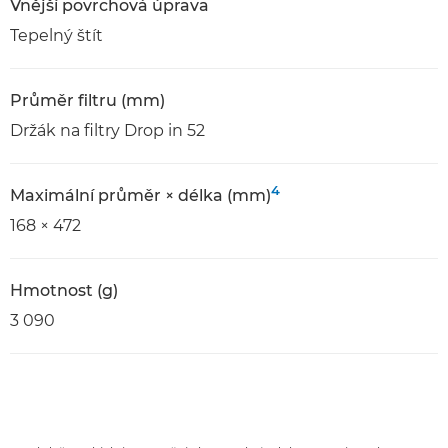
Vnější povrchová úprava
Tepelný štít
Průměr filtru (mm)
Držák na filtry Drop in 52
4
Maximální průměr × délka (mm)
168 × 472
Hmotnost (g)
3 090