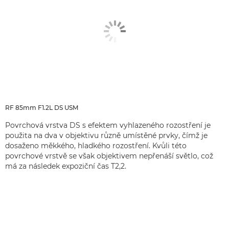
RF 85mm F1.2L DS USM
Povrchová vrstva DS s efektem vyhlazeného rozostření je
použita na dva v objektivu různě umístěné prvky, čímž je
dosaženo měkkého, hladkého rozostření. Kvůli této
povrchové vrstvě se však objektivem nepřenáší světlo, což
má za následek expoziční čas T2,2.