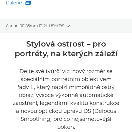
Galerie

Galerie
Canon RF 85mm F1.2L USM DS
Toggle breadcrumbs
Přehled
Stylová ostrost – pro
portréty, na kterých záleží
Specifikace
Galerie
Dejte své tvůrčí vizi nový rozměr se
speciálním portrétním objektivem
Recenze
řady L, který nabízí mimořádně ostrý
obraz, vysoce výkonné automatické
Podpora
zaostření, legendární kvalitu konstrukce
a novou optickou úpravu DS (Defocus
Smoothing) pro co nejsametovější
bokeh.