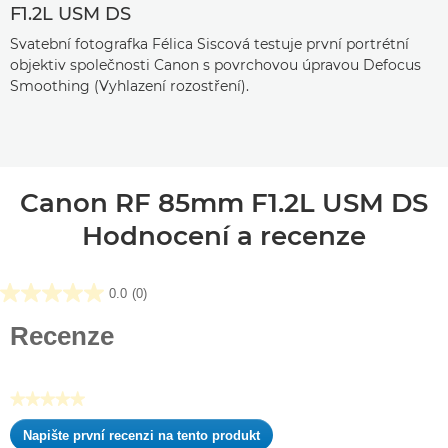
F1.2L USM DS
Svatební fotografka Félica Siscová testuje první portrétní
objektiv společnosti Canon s povrchovou úpravou Defocus
Smoothing (Vyhlazení rozostření).
Canon RF 85mm F1.2L USM DS
Hodnocení a recenze
0.0
(0)
0.0
z
Recenze
5
hvězdiček.
★★★★★
Žádná
Napište první recenzi na tento produkt
hodnota