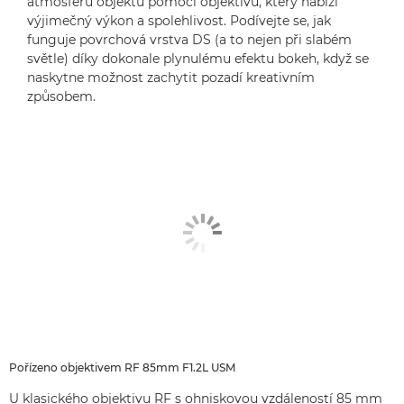
atmosféru objektu pomocí objektivu, který nabízí
výjimečný výkon a spolehlivost. Podívejte se, jak
funguje povrchová vrstva DS (a to nejen při slabém
světle) díky dokonale plynulému efektu bokeh, když se
naskytne možnost zachytit pozadí kreativním
způsobem.
Pořízeno objektivem RF 85mm F1.2L USM
U klasického objektivu RF s ohniskovou vzdáleností 85 mm