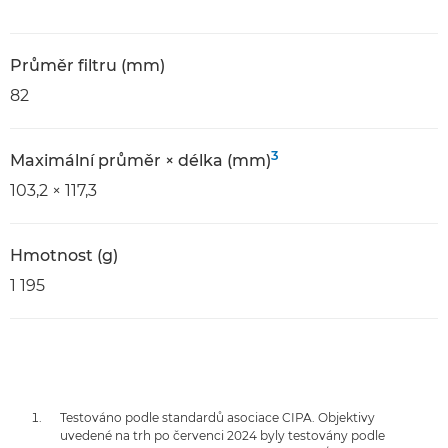
Průměr filtru (mm)
82
3
Maximální průměr × délka (mm)
103,2 × 117,3
Hmotnost (g)
1 195
Testováno podle standardů asociace CIPA. Objektivy
uvedené na trh po červenci 2024 byly testovány podle