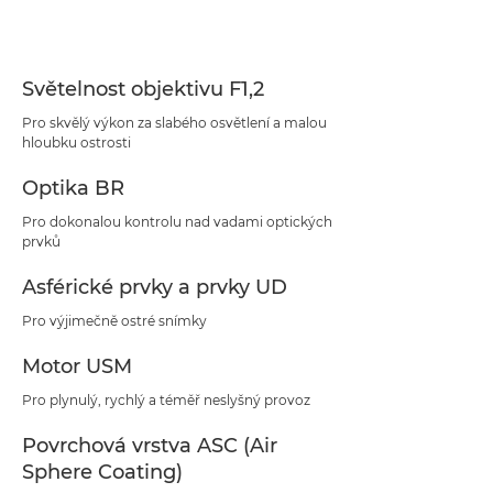
Specifikace
Podpora
Světelnost objektivu F1,2
Pro skvělý výkon za slabého osvětlení a malou
hloubku ostrosti
Optika BR
Pro dokonalou kontrolu nad vadami optických
prvků
Asférické prvky a prvky UD
Pro výjimečně ostré snímky
Motor USM
Pro plynulý, rychlý a téměř neslyšný provoz
Povrchová vrstva ASC (Air
Sphere Coating)