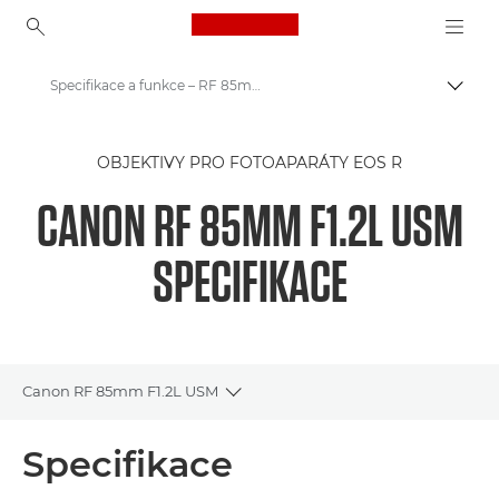
Canon Logo, back to ho
Specifikace a funkce – RF 85mm F1.2L USM
Přepn
Canon
OBJEKTIVY PRO FOTOAPARÁTY EOS R
Objektivy Canon
CANON RF 85MM F1.2L USM
Canon RF 85mm F1.2L USM
SPECIFIKACE
Canon RF 85mm F1.2L USM
Toggle breadcrumbs
Přehled
Specifikace