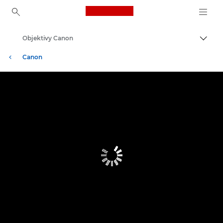
Canon Logo, back to ho
Objektivy Canon
Přepn
Canon